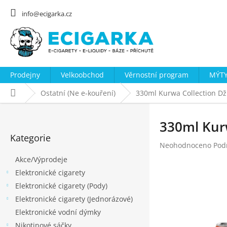
Přejít
na
info@ecigarka.cz
obsah
Prodejny
Velkoobchod
Věrnostní program
MÝTY
Domů
Ostatní (Ne e-kouření)
330ml Kurwa Collection D
P
o
330ml Kur
Přeskočit
s
Kategorie
kategorie
Průměrné
Neohodnoceno
Pod
t
hodnocení
Akce/Výprodeje
r
produktu
Elektronické cigarety
a
je
0,0
Elektronické cigarety (Pody)
n
z
Elektronické cigarety (Jednorázové)
n
5
Elektronické vodní dýmky
hvězdiček.
í
Nikotinové sáčky