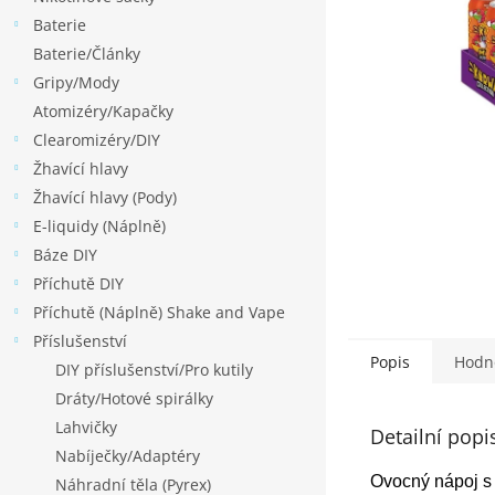
p
Baterie
a
Baterie/Články
n
Gripy/Mody
e
Atomizéry/Kapačky
l
Clearomizéry/DIY
Žhavící hlavy
Žhavící hlavy (Pody)
E-liquidy (Náplně)
Báze DIY
Příchutě DIY
Příchutě (Náplně) Shake and Vape
Příslušenství
Popis
Hodn
DIY příslušenství/Pro kutily
Dráty/Hotové spirálky
Lahvičky
Detailní popi
Nabíječky/Adaptéry
Ovocný nápoj s 
Náhradní těla (Pyrex)