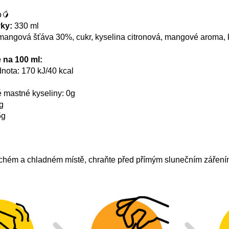
o🥭
ky:
330 ml
mangová šťáva 30%, cukr, kyselina citronová, mangové aroma, k
 na 100 ml:
nota: 170 kJ/40 kcal
é mastné kyseliny: 0g
0g
5g
chém a chladném místě, chraňte před přímým slunečním zářením