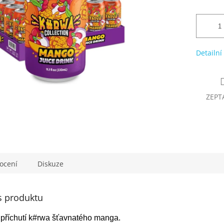
Detailní
ZEPT
ocení
Diskuze
s produktu
příchutí k#rwa šťavnatého manga.