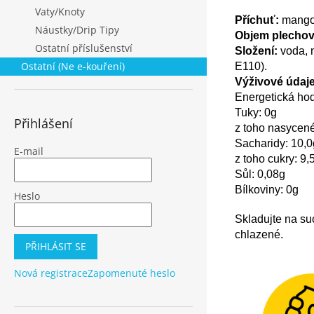
Vaty/Knoty
Příchuť:
mang
Náustky/Drip Tipy
Objem plechov
Ostatní příslušenství
Složení:
voda, 
Ostatní (Ne e-kouření)
E110).
Výživové údaje
Energetická hod
Tuky: 0g
Přihlášení
z toho nasycen
Sacharidy: 10,
E-mail
z toho cukry: 9,
Sůl: 0,08g
Bílkoviny: 0g
Heslo
Skladujte na su
chlazené.
PŘIHLÁSIT SE
Nová registrace
Zapomenuté heslo