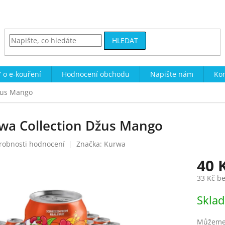
HLEDAT
 o e-kouření
Hodnocení obchodu
Napište nám
Kon
žus Mango
wa Collection Džus Mango
robnosti hodnocení
Značka:
Kurwa
40 
33 Kč b
Měrná
Skla
cena:
Můžeme 