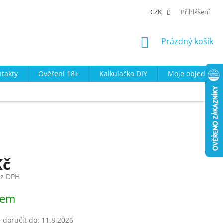
CZK
Přihlášení
NÁKUPNÍ
Prázdný košík
KOŠÍK
takty
Ověření 18+
Kalkulačka DIY
Moje objednávk
Kč
ez DPH
dem
doručit do:
11.8.2026