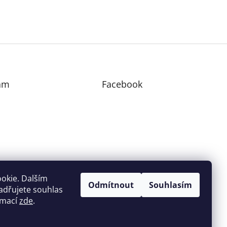
am
Facebook
edovat na Instagramu
okie. Dalším
Odmítnout
Souhlasím
adřujete souhlas
ormací
zde
.