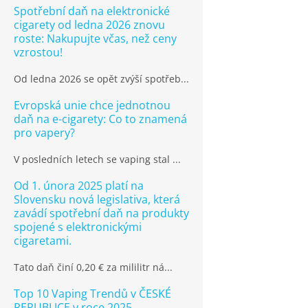
Spotřební daň na elektronické
cigarety od ledna 2026 znovu
roste: Nakupujte včas, než ceny
vzrostou!
Od ledna 2026 se opět zvýší spotřeb...
Evropská unie chce jednotnou
daň na e-cigarety: Co to znamená
pro vapery?
V posledních letech se vaping stal ...
Od 1. února 2025 platí na
Slovensku nová legislativa, která
zavádí spotřební daň na produkty
spojené s elektronickými
cigaretami.
Tato daň činí 0,20 € za mililitr ná...
Top 10 Vaping Trendů v ČESKÉ
REPUBLICE v roce 2025