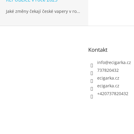
Jaké změny čekají české vapery v ro...
Z
á
p
Kontakt
a
t
info
@
ecigarka.cz
í
737820432
ecigarka.cz
ecigarka.cz
+420737820432