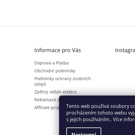
Informace pro Vás
Instagr
Doprava a Platba
Obchodní podmínky
Podmínky ochrany osobních
údajů
Zpětný odběr elektra
Reklamace a vrácení zboží
Sl
Tento web používá soubory co
Affiliate program
procházením tohoto webu vyj
s jejich používáním.. Více inf
Nastavení