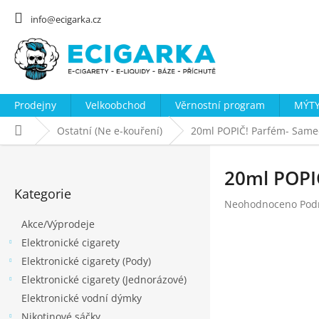
Přejít
na
info@ecigarka.cz
obsah
Prodejny
Velkoobchod
Věrnostní program
MÝTY
Domů
Ostatní (Ne e-kouření)
20ml POPIČ! Parfém- Same
P
o
20ml POPI
Přeskočit
s
Kategorie
kategorie
Průměrné
Neohodnoceno
Pod
t
hodnocení
Akce/Výprodeje
r
produktu
Elektronické cigarety
a
je
0,0
Elektronické cigarety (Pody)
n
z
Elektronické cigarety (Jednorázové)
n
5
Elektronické vodní dýmky
hvězdiček.
í
Nikotinové sáčky