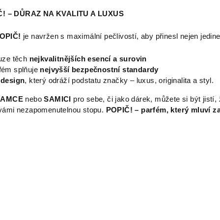
! – DŮRAZ NA KVALITU A LUXUS
OPIČ!
je navržen s maximální pečlivostí, aby přinesl nejen jedine
ouze těch
nejkvalitnějších esencí a surovin
fém splňuje
nejvyšší bezpečnostní standardy
 design
, který odráží podstatu značky – luxus, originalita a styl.
SAMCE
nebo
SAMICI
pro sebe, či jako dárek, můžete si být jist
 vámi nezapomenutelnou stopu.
POPIČ! – parfém, který mluví za