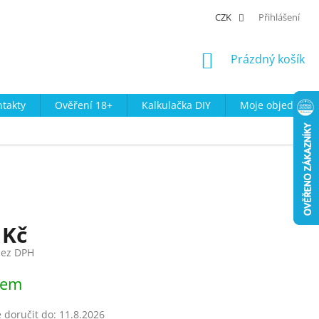
CZK
Přihlášení
NÁKUPNÍ
Prázdný košík
KOŠÍK
takty
Ověření 18+
Kalkulačka DIY
Moje objednávk
 Kč
bez DPH
dem
doručit do:
11.8.2026