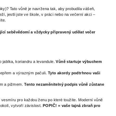
ky)? Tato vůně je navržena tak, aby probudila vášeň,
, jestli jste ve škole, v práci nebo na večerní akci –
íte.
ající seběvědomí a vždycky připravený udělat večer
 jablka, koriandru a levandule.
Vůně startuje výbuchem
 pepřem a výrazným pačuli.
Tyto akordy podtrhnou vaši
rem a pižmem.
Tento nezaměnitelný podpis vůně zůstane
ed vesmíru pro každou ženu po které toužíte. Moderní vůně
kolí, vytvoří závislost.
POPIČ! = vaše tajná zbraň pro