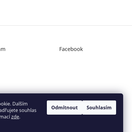
am
Facebook
edovat na Instagramu
okie. Dalším
Odmítnout
Souhlasím
adřujete souhlas
ormací
zde
.