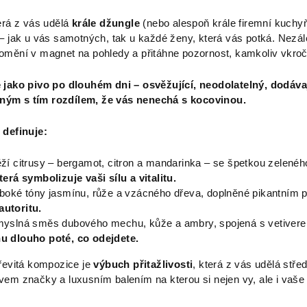
erá z vás udělá
krále džungle
(nebo alespoň krále firemní kuchyň
– jak u vás samotných, tak u každé ženy, která vás potká. Nezáleží
omění v magnet na pohledy a přitáhne pozornost, kamkoliv vkroč
 jako pivo po dlouhém dni – osvěžující, neodolatelný, dodáv
ým s tím rozdílem, že vás nenechá s kocovinou.
 definuje:
ěží citrusy – bergamot, citron a mandarinka – se špetkou zeleného
terá symbolizuje vaši sílu a vitalitu.
uboké tóny jasmínu, růže a vzácného dřeva, doplněné pikantním
utoritu.
myslná směs dubového mechu, kůže a ambry, spojená s vetive
u dlouho poté, co odejdete.
dřevitá kompozice je
výbuch přitažlivosti
, která z vás udělá stř
em značky a luxusním balením na kterou si nejen vy, ale i vaše o