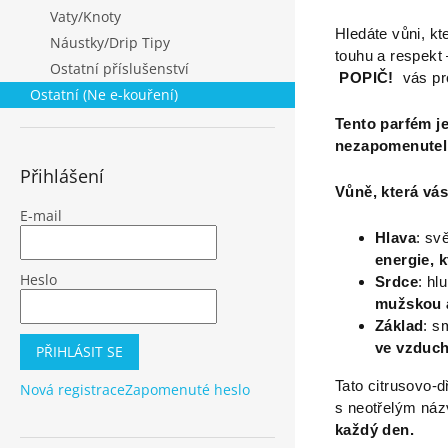
Vaty/Knoty
Hledáte vůni, kt
Náustky/Drip Tipy
touhu a respekt 
Ostatní příslušenství
POPIČ!
vás pr
Ostatní (Ne e-kouření)
Tento parfém je
nezapomenuteln
Přihlášení
Vůně, která vás
E-mail
Hlava
: sv
energie, k
Heslo
Srdce
: hl
mužskou a
Základ
: s
ve vzduch
PŘIHLÁSIT SE
Tato citrusovo-
Nová registrace
Zapomenuté heslo
s neotřelým názv
každý den.