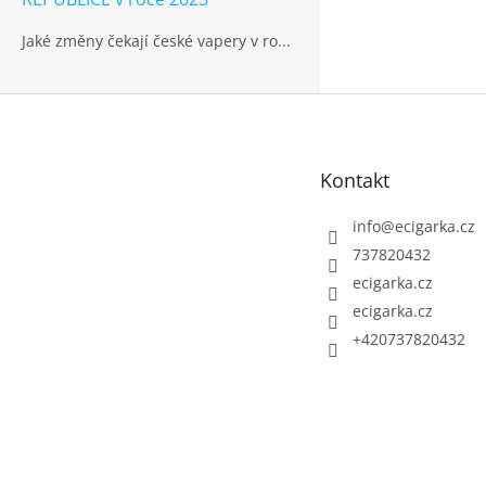
Jaké změny čekají české vapery v ro...
Z
á
p
Kontakt
a
t
info
@
ecigarka.cz
í
737820432
ecigarka.cz
ecigarka.cz
+420737820432