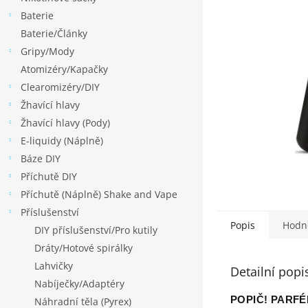
p
Baterie
a
Baterie/Články
n
Gripy/Mody
e
Atomizéry/Kapačky
l
Clearomizéry/DIY
Žhavící hlavy
Žhavící hlavy (Pody)
E-liquidy (Náplně)
Báze DIY
Příchutě DIY
Příchutě (Náplně) Shake and Vape
Příslušenství
Popis
Hodn
DIY příslušenství/Pro kutily
Dráty/Hotové spirálky
Lahvičky
Detailní popi
Nabíječky/Adaptéry
POPIČ! PARF
Náhradní těla (Pyrex)