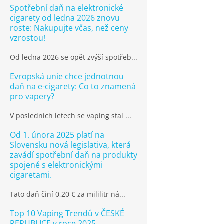
Spotřební daň na elektronické
cigarety od ledna 2026 znovu
roste: Nakupujte včas, než ceny
vzrostou!
Od ledna 2026 se opět zvýší spotřeb...
Evropská unie chce jednotnou
daň na e-cigarety: Co to znamená
pro vapery?
V posledních letech se vaping stal ...
Od 1. února 2025 platí na
Slovensku nová legislativa, která
zavádí spotřební daň na produkty
spojené s elektronickými
cigaretami.
Tato daň činí 0,20 € za mililitr ná...
Top 10 Vaping Trendů v ČESKÉ
REPUBLICE v roce 2025