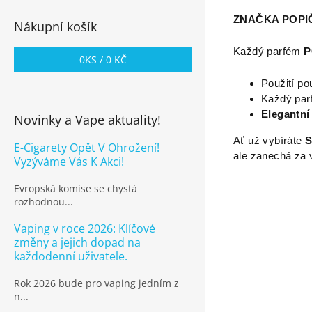
ZNAČKA POPIČ
Nákupní košík
Každý parfém
P
0
KS /
0 KČ
Použití p
Každý par
Elegantní
Novinky a Vape aktuality!
Ať už vybíráte
E-Cigarety Opět V Ohrožení!
ale zanechá za
Vyzýváme Vás K Akci!
Evropská komise se chystá
rozhodnou...
Vaping v roce 2026: Klíčové
změny a jejich dopad na
každodenní uživatele.
Rok 2026 bude pro vaping jedním z
n...