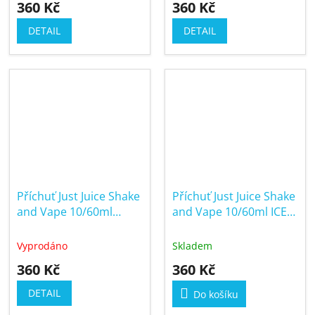
360 Kč
360 Kč
DETAIL
DETAIL
Příchuť Just Juice Shake
Příchuť Just Juice Shake
and Vape 10/60ml
and Vape 10/60ml ICE
Cherimoya Grapefruit
Blackcurrant & Lime
& Berries
Vyprodáno
Skladem
360 Kč
360 Kč
DETAIL
Do košíku