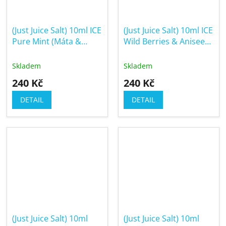
(Just Juice Salt) 10ml ICE
(Just Juice Salt) 10ml ICE
Pure Mint (Máta &
Wild Berries & Aniseed
mentol)
(Ledové lesní ovoce s
anýzem)
Skladem
Skladem
240 Kč
240 Kč
DETAIL
DETAIL
(Just Juice Salt) 10ml
(Just Juice Salt) 10ml