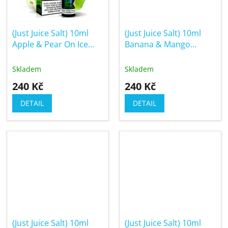
(Just Juice Salt) 10ml
(Just Juice Salt) 10ml
Apple & Pear On Ice
Banana & Mango
(Ledové jablko a
(Banán & mango)
hruška)
Skladem
Skladem
240 Kč
240 Kč
DETAIL
DETAIL
(Just Juice Salt) 10ml
(Just Juice Salt) 10ml