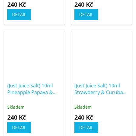
240 Kč
240 Kč
DETAIL
DETAIL
(Just Juice Salt) 10ml
(Just Juice Salt) 10ml
Pineapple Papaya &
Strawberry & Curuba
Coconut (Ananas
(Jahoda & curuba)
papája & kokos)
Skladem
Skladem
240 Kč
240 Kč
DETAIL
DETAIL