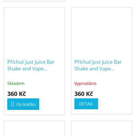
5
hvězdiček.
Příchuť Just Juice Bar
Příchuť Just Juice Bar
Shake and Vape
Shake and Vape
10/60ml Pineapple
10/60ml Watermelon
Skladem
Vyprodáno
360 Kč
360 Kč
DETAIL
Do košíku