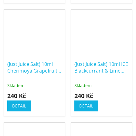
(Just Juice Salt) 10ml
(Just Juice Salt) 10ml ICE
Cherimoya Grapefruit
Blackcurrant & Lime
& Berries (Cherimoya,
(Ledový černý rybíz &
grapefruit a bobule)
limetka)
Skladem
Skladem
240 Kč
240 Kč
DETAIL
DETAIL