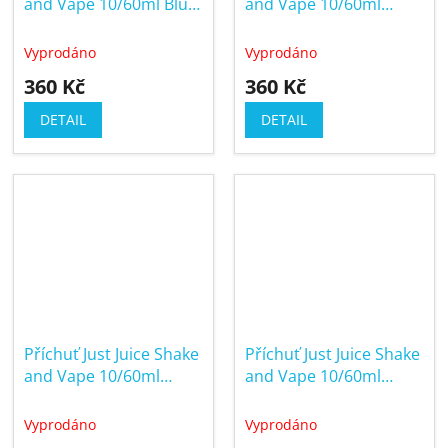
and Vape 10/60ml Blue
and Vape 10/60ml
Raspberry
Fusion Berry Burst &
Lemonade
Vyprodáno
Vyprodáno
360 Kč
360 Kč
DETAIL
DETAIL
Příchuť Just Juice Shake
Příchuť Just Juice Shake
and Vape 10/60ml
and Vape 10/60ml
Fusion Mango & Blood
Guanabana & Lime On
Orange On Ice
Ice
Vyprodáno
Vyprodáno