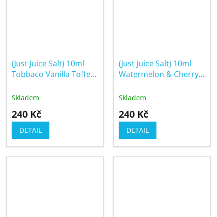
(Just Juice Salt) 10ml
(Just Juice Salt) 10ml
Tobbaco Vanilla Toffee
Watermelon & Cherry
(Tabák s vanilkou a
(Vodní meloun &
karamelem)
třešeň)
Skladem
Skladem
240 Kč
240 Kč
DETAIL
DETAIL