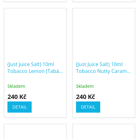
(Just Juice Salt) 10ml
(Just Juice Salt) 10ml
Tobacco Lemon (Tabák
Tobacco Nutty Caramel
s citronem)
(Oříškový tabák s
karamelem)
Skladem
Skladem
240 Kč
240 Kč
DETAIL
DETAIL