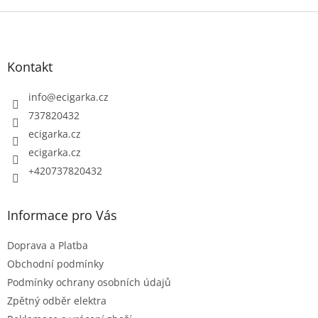
v
Z
l
á
á
p
d
Kontakt
a
a
c
t
info
@
ecigarka.cz
í
í
737820432
p
ecigarka.cz
r
ecigarka.cz
v
k
+420737820432
y
v
Informace pro Vás
ý
p
Doprava a Platba
i
Obchodní podmínky
s
Podmínky ochrany osobních údajů
u
Zpětný odběr elektra