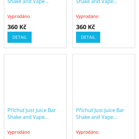
Shake and Vape
Shake and Vape
10/60ml Dragonfruit &
10/60ml Grape Aloe
Raspberry
Vyprodáno
Vyprodáno
360 Kč
360 Kč
DETAIL
DETAIL
Příchuť Just Juice Bar
Příchuť Just Juice Bar
Shake and Vape
Shake and Vape
10/60ml Cherry
10/60ml Kiwi Passion
Orange
Vyprodáno
Vyprodáno