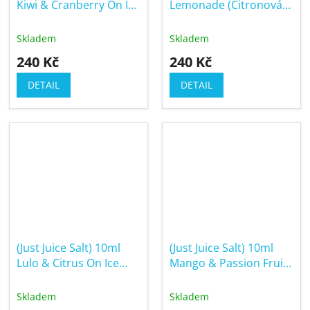
Kiwi & Cranberry On Ice
Lemonade (Citronová
(Ledové kiwi &
limonáda)
brusinka)
Skladem
Skladem
240 Kč
240 Kč
DETAIL
DETAIL
(Just Juice Salt) 10ml
(Just Juice Salt) 10ml
Lulo & Citrus On Ice
Mango & Passion Fruit
(Ledové tropické lulo &
(Mango & marakuja)
citron)
Skladem
Skladem