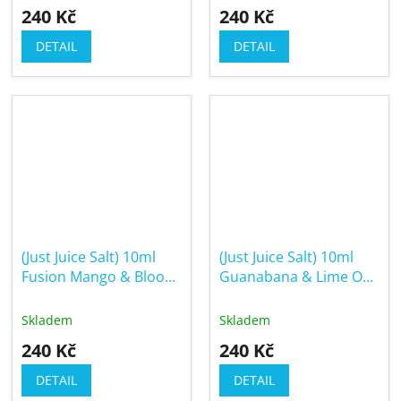
240 Kč
240 Kč
DETAIL
DETAIL
(Just Juice Salt) 10ml
(Just Juice Salt) 10ml
Fusion Mango & Blood
Guanabana & Lime On
Orange On Ice (Ledové
Ice (Ledová limetka s
mango & červený
graviolou)
Skladem
Skladem
pomeranč)
240 Kč
240 Kč
DETAIL
DETAIL