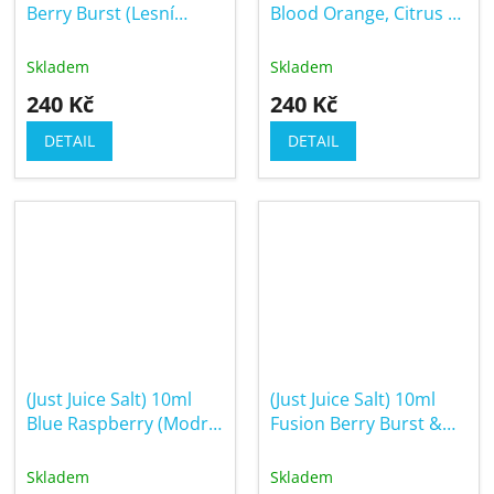
Berry Burst (Lesní
Blood Orange, Citrus &
směs)
Guava (Červený
pomeranč, citron a
Skladem
Skladem
guava)
240 Kč
240 Kč
DETAIL
DETAIL
(Just Juice Salt) 10ml
(Just Juice Salt) 10ml
Blue Raspberry (Modrá
Fusion Berry Burst &
malina)
Lemonade (Lesní ovoce
s citronem)
Skladem
Skladem