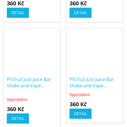
360 Kč
360 Kč
DETAIL
DETAIL
Příchuť Just Juice Bar
Příchuť Just Juice Bar
Shake and Vape
Shake and Vape
10/60ml Lemon & Lime
10/60ml Orange &
Vyprodáno
Průměrné
Clementine
Vyprodáno
hodnocení
360 Kč
produktu
360 Kč
je
DETAIL
5,0
DETAIL
z