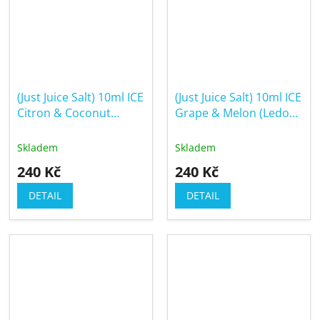
(Just Juice Salt) 10ml ICE
(Just Juice Salt) 10ml ICE
Citron & Coconut
Grape & Melon (Ledové
(Ledový citron & kokos)
hroznové víno &
cukrový meloun)
Skladem
Skladem
240 Kč
240 Kč
DETAIL
DETAIL