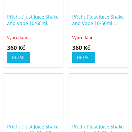
Příchuť Just Juice Shake
Příchuť Just Juice Shake
and Vape 10/60ml
and Vape 10/60ml
Berry Burst
Blood Orange, Citrus &
Guava
Vyprodáno
Vyprodáno
360 Kč
360 Kč
DETAIL
DETAIL
Příchuť Just Juice Shake
Příchuť Just Juice Shake