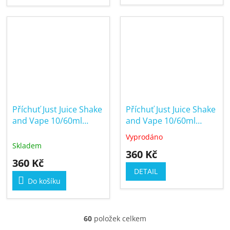
Příchuť Just Juice Shake
Příchuť Just Juice Shake
and Vape 10/60ml
and Vape 10/60ml
Tobacco Vanilla Toffee
Watermelon & Cherry
Vyprodáno
Průměrné
Skladem
hodnocení
360 Kč
produktu
360 Kč
je
DETAIL
5,0
Do košíku
z
5
hvězdiček.
60
položek celkem
O