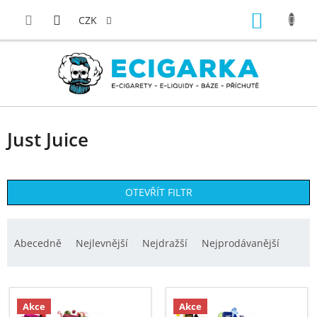
Přejít
NÁKUP
na
CZK
obsah
KOŠÍK
Just Juice
OTEVŘÍT FILTR
Ř
a
Abecedně
Nejlevnější
Nejdražší
Nejprodávanější
z
e
V
n
ý
Akce
Akce