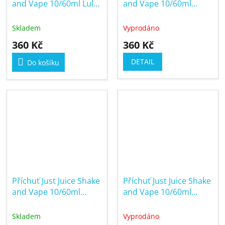
and Vape 10/60ml Lulo
and Vape 10/60ml
& Citrus on Ice
Mango & Passion Fruit
Skladem
Vyprodáno
360 Kč
360 Kč
DETAIL
Do košíku
Příchuť Just Juice Shake
Příchuť Just Juice Shake
and Vape 10/60ml
and Vape 10/60ml
Pineapple, Papaya &
Strawberry & Curuba
Coconut
Skladem
Vyprodáno