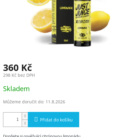
360 Kč
298 Kč bez DPH
Měrná
Skladem
cena:
Můžeme doručit do:
11.8.2026
Přidat do košíku
.
Dopřejte si osvěžující citrónovou limonádu