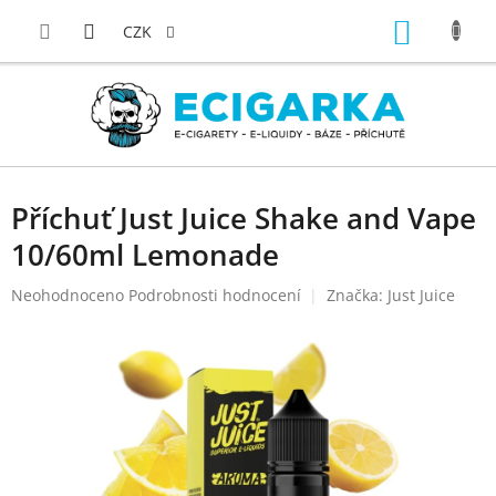
Přejít
NÁKUP
na
CZK
obsah
KOŠÍK
Příchuť Just Juice Shake and Vape
10/60ml Lemonade
Průměrné
Neohodnoceno
Podrobnosti hodnocení
Značka:
Just Juice
hodnocení
produktu
je
0,0
z
5
hvězdiček.