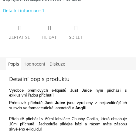
Detailní informace
ZEPTAT SE
HLÍDAT
SDÍLET
Popis
Hodnocení
Diskuze
Detailní popis produktu
Výrobce prémiových e-liquidů
Just Juice
nyní přichází s
exkluzivní řadou příchutí!
Prémiové příchutě
Just Juice
jsou vyrobeny z nejkvalitnějších
surovin ve farmaceutické laboratoři v
Anglii
.
Příchutě přichází v 60ml lahvičce Chubby Gorilla, která obsahuje
10ml příchutě. Jednoduše přidejte bázi a rázem máte zásobu
skvělého e-liquidu!