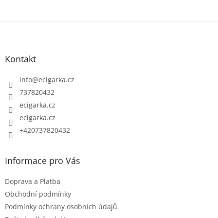
Z
á
p
Kontakt
a
t
info
@
ecigarka.cz
í
737820432
ecigarka.cz
ecigarka.cz
+420737820432
Informace pro Vás
Doprava a Platba
Obchodní podmínky
Podmínky ochrany osobních údajů