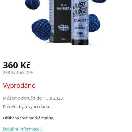
360 Kč
298 Kč bez DPH
Měrná
Vyprodáno
cena:
Můžeme doručit do:
13.8.2026
Položka byla vyprodána…
Oblíbená chuť modré maliny.
Detailní informace