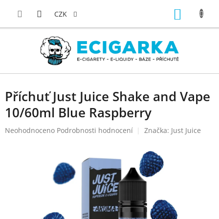
Přejít
NÁKUP
na
CZK
obsah
KOŠÍK
Příchuť Just Juice Shake and Vape
10/60ml Blue Raspberry
Průměrné
Neohodnoceno
Podrobnosti hodnocení
Značka:
Just Juice
hodnocení
produktu
je
0,0
z
5
hvězdiček.