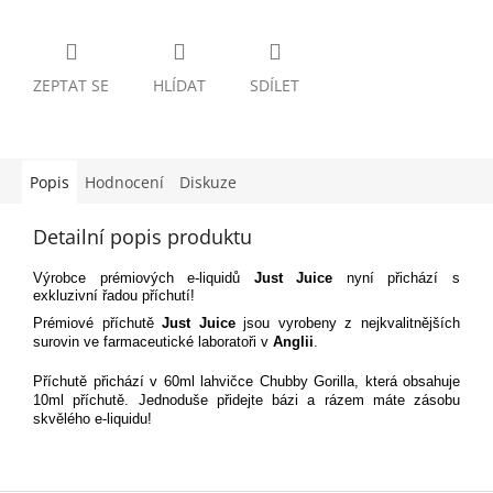
ZEPTAT SE
HLÍDAT
SDÍLET
Popis
Hodnocení
Diskuze
Detailní popis produktu
Výrobce prémiových e-liquidů
Just Juice
nyní přichází s
exkluzivní řadou příchutí!
Prémiové příchutě
Just Juice
jsou vyrobeny z nejkvalitnějších
surovin ve farmaceutické laboratoři v
Anglii
.
Příchutě přichází v 60ml lahvičce Chubby Gorilla, která obsahuje
10ml příchutě. Jednoduše přidejte bázi a rázem máte zásobu
skvělého e-liquidu!