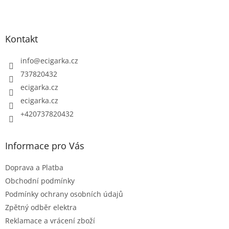
Z
á
p
Kontakt
a
t
info
@
ecigarka.cz
í
737820432
ecigarka.cz
ecigarka.cz
+420737820432
Informace pro Vás
Doprava a Platba
Obchodní podmínky
Podmínky ochrany osobních údajů
Zpětný odběr elektra
Reklamace a vrácení zboží