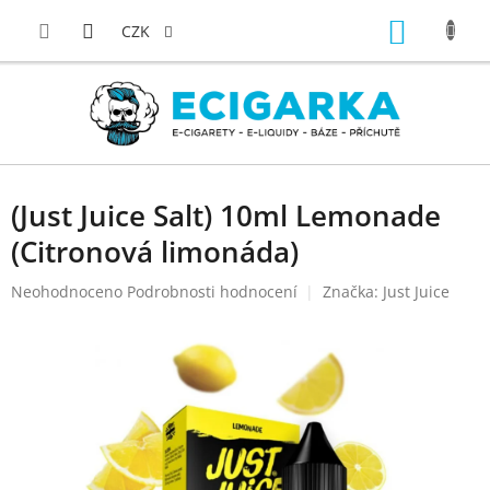
Přejít
NÁKUP
na
CZK
obsah
KOŠÍK
(Just Juice Salt) 10ml Lemonade
(Citronová limonáda)
Průměrné
Neohodnoceno
Podrobnosti hodnocení
Značka:
Just Juice
hodnocení
produktu
je
0,0
z
5
hvězdiček.