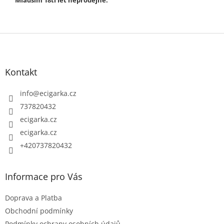
Z
á
p
Kontakt
a
t
info
@
ecigarka.cz
í
737820432
ecigarka.cz
ecigarka.cz
+420737820432
Informace pro Vás
Doprava a Platba
Obchodní podmínky
Podmínky ochrany osobních údajů