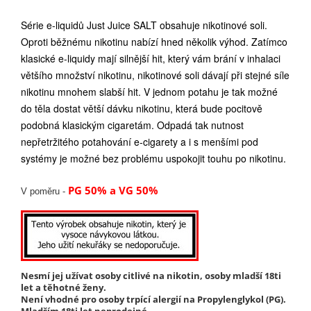
Série e-liquidů Just Juice SALT obsahuje nikotinové soli.
Oproti běžnému nikotinu nabízí hned několik výhod. Zatímco
klasické e-liquidy mají silnější hit, který vám brání v inhalaci
většího množství nikotinu, nikotinové soli dávají při stejné síle
nikotinu mnohem slabší hit. V jednom potahu je tak možné
do těla dostat větší dávku nikotinu, která bude pocitově
podobná klasickým cigaretám. Odpadá tak nutnost
nepřetržitého potahování e-cigarety a i s menšími pod
systémy je možné bez problému uspokojit touhu po nikotinu.
PG 50% a VG 50%
V poměru -
Nesmí jej užívat osoby citlivé na nikotin, osoby mladší 18ti
let a těhotné ženy.
Není vhodné pro osoby trpící alergií na Propylenglykol (PG).
Mladším 18ti let neprodejné.