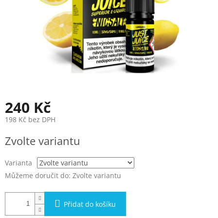
240 Kč
198 Kč bez DPH
Měrná
Zvolte variantu
cena:
Varianta
Můžeme doručit do:
Zvolte variantu
Přidat do košíku