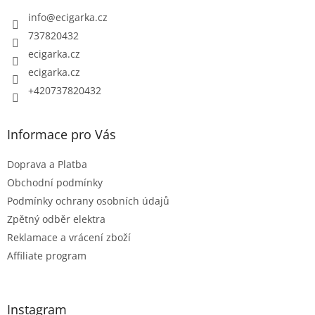
t
info
@
ecigarka.cz
í
737820432
ecigarka.cz
ecigarka.cz
+420737820432
Informace pro Vás
Doprava a Platba
Obchodní podmínky
Podmínky ochrany osobních údajů
Zpětný odběr elektra
Reklamace a vrácení zboží
Affiliate program
Instagram