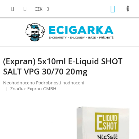
Přejít
NÁKUP
na
CZK
obsah
KOŠÍK
(Expran) 5x10ml E-Liquid SHOT
SALT VPG 30/70 20mg
Průměrné
Neohodnoceno
Podrobnosti hodnocení
hodnocení
Značka:
Expran GMBH
produktu
je
0,0
z
5
hvězdiček.