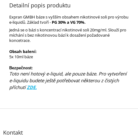
Detailní popis produktu
Expran GMBH báze s vyšším obsahem nikotinové soli pro výrobu
e-liquidů.
Základ tvoří -
PG 30% a VG 70%.
Jedná se o bázi s koncentrací nikotinové soli 20mg/ml. Slouží pro
míchání s bez nikotinovou bází k dosažení požadované
koncetrace.
Obsah balení:
5x 10ml báze
Bezpečnost:
Toto není hotový e-liquid, ale pouze báze. Pro vytvoření
e-liquidu budete ještě potřebovat některou z čistých
příchutí
ZDE.
Z
á
p
Kontakt
a