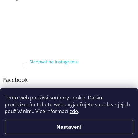
Sledovat na Instagramu
Facebook
Tento web používá soubory cookie. Dalším
procházením tohoto webu vyjadřujete souhlas s jejich
používáním.. Více informací
zde
.
Nastavení
Vytvořil Shoptet