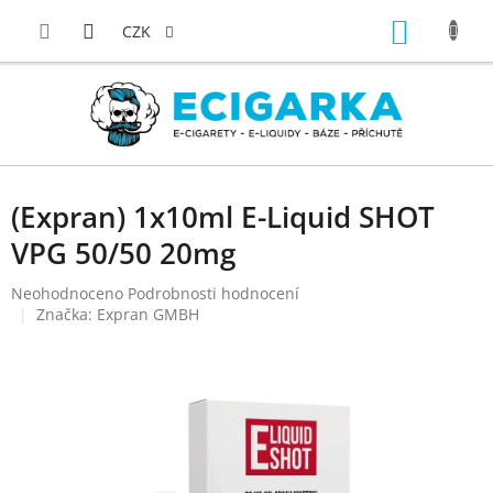
Přejít
NÁKUP
na
CZK
obsah
KOŠÍK
(Expran) 1x10ml E-Liquid SHOT
VPG 50/50 20mg
Průměrné
Neohodnoceno
Podrobnosti hodnocení
hodnocení
Značka:
Expran GMBH
produktu
je
0,0
z
5
hvězdiček.