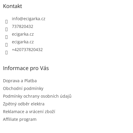
p
Kontakt
a
t
info
@
ecigarka.cz
í
737820432
ecigarka.cz
ecigarka.cz
+420737820432
Informace pro Vás
Doprava a Platba
Obchodní podmínky
Podmínky ochrany osobních údajů
Zpětný odběr elektra
Reklamace a vrácení zboží
Affiliate program