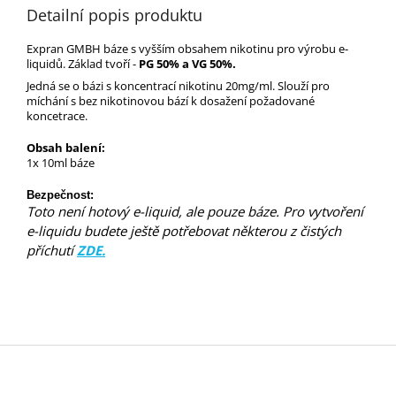
Detailní popis produktu
Expran GMBH báze s vyšším obsahem nikotinu pro výrobu e-
liquidů.
Základ tvoří -
PG 50% a VG 50%.
Jedná se o bázi s koncentrací nikotinu 20mg/ml. Slouží pro
míchání s bez nikotinovou bází k dosažení požadované
koncetrace.
Obsah balení:
1x 10ml báze
Bezpečnost:
Toto není hotový e-liquid, ale pouze báze. Pro vytvoření
e-liquidu budete ještě potřebovat některou z čistých
příchutí
ZDE.
Z
á