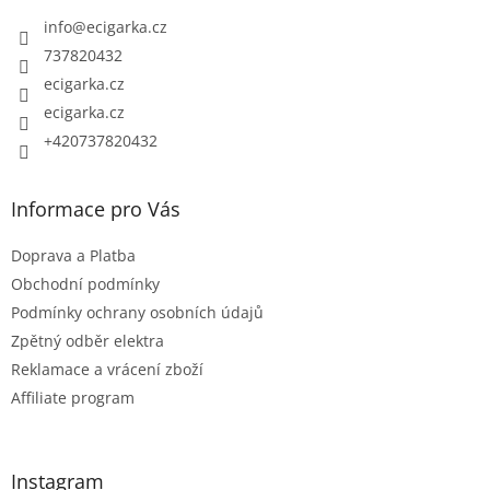
t
info
@
ecigarka.cz
í
737820432
ecigarka.cz
ecigarka.cz
+420737820432
Informace pro Vás
Doprava a Platba
Obchodní podmínky
Podmínky ochrany osobních údajů
Zpětný odběr elektra
Reklamace a vrácení zboží
Affiliate program
Instagram