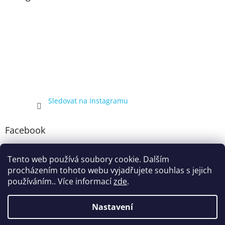
Sledovat na Instagramu
Facebook
Tento web používá soubory cookie. Dalším
procházením tohoto webu vyjadřujete souhlas s jejich
používáním.. Více informací
zde
.
Nastavení
Vytvořil Shoptet