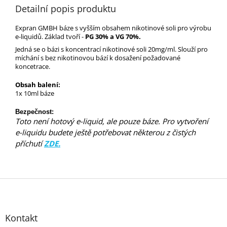
Detailní popis produktu
Expran GMBH báze s vyšším obsahem nikotinové soli pro výrobu
e-liquidů.
Základ tvoří -
PG 30% a VG 70%.
Jedná se o bázi s koncentrací nikotinové soli 20mg/ml. Slouží pro
míchání s bez nikotinovou bází k dosažení požadované
koncetrace.
Obsah balení:
1x 10ml báze
Bezpečnost:
Toto není hotový e-liquid, ale pouze báze. Pro vytvoření
e-liquidu budete ještě potřebovat některou z čistých
příchutí
ZDE.
Z
á
p
Kontakt
a