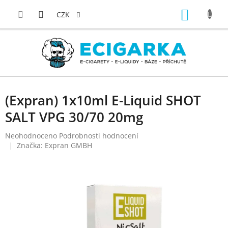
Přejít
NÁKUP
na
CZK
obsah
KOŠÍK
(Expran) 1x10ml E-Liquid SHOT
SALT VPG 30/70 20mg
Průměrné
Neohodnoceno
Podrobnosti hodnocení
hodnocení
Značka:
Expran GMBH
produktu
je
0,0
z
5
hvězdiček.