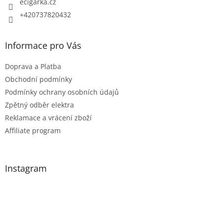
ecigarka.cz
v
k
+420737820432
y
v
Informace pro Vás
ý
p
Doprava a Platba
i
Obchodní podmínky
s
Podmínky ochrany osobních údajů
u
Zpětný odběr elektra
Reklamace a vrácení zboží
Affiliate program
Instagram