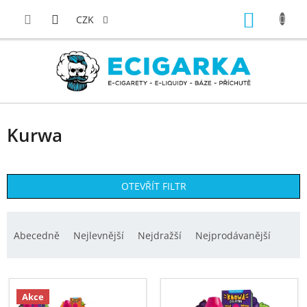
Přejít
NÁKUP
na
CZK
obsah
KOŠÍK
Kurwa
OTEVŘÍT FILTR
Ř
a
Abecedně
Nejlevnější
Nejdražší
Nejprodávanější
z
e
V
n
ý
Akce