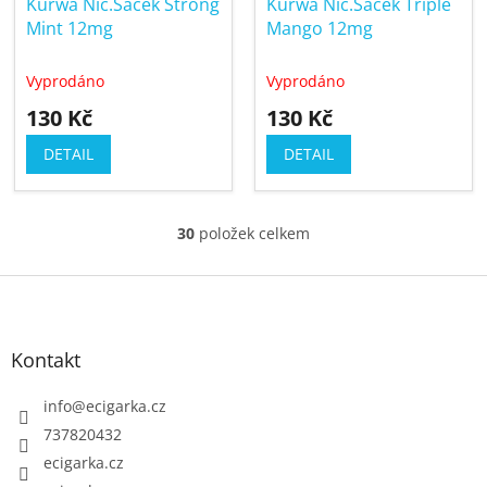
Kurwa Nic.Sáček Strong
Kurwa Nic.Sáček Triple
Mint 12mg
Mango 12mg
Vyprodáno
Vyprodáno
130 Kč
130 Kč
DETAIL
DETAIL
30
položek celkem
O
v
Z
l
á
á
p
d
Kontakt
a
a
c
t
info
@
ecigarka.cz
í
í
737820432
p
ecigarka.cz
r