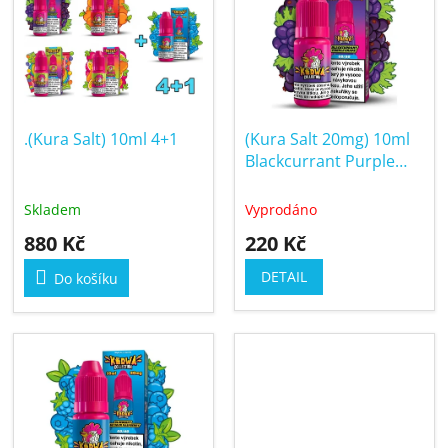
í
p
p
i
r
s
o
p
d
r
u
.(Kura Salt) 10ml 4+1
(Kura Salt 20mg) 10ml
o
k
Blackcurrant Purple
d
t
Grape
u
ů
Skladem
Vyprodáno
k
880 Kč
220 Kč
t
ů
DETAIL
Do košíku