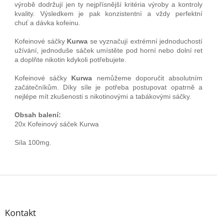
výrobě dodržují jen ty nejpřísnější kritéria výroby a kontroly
kvality.
Výsledkem je pak
konzistentní a vždy perfektní
chuť a dávka kofeinu.
Kofeinové sáčky
Kurwa
se vyznačují extrémní jednoduchostí
užívání, jednoduše sáček umístěte pod horní nebo dolní ret
a doplňte nikotin kdykoli potřebujete.
Kofeinové sáčky
Kurwa
nemůžeme doporučit absolutním
začátečníkům. Díky síle je potřeba postupovat opatrně a
nejlépe mít zkušenosti s nikotinovými a tabákovými sáčky.
Obsah balení:
20x Kofeinový sáček Kurwa
Síla 100mg.
Z
á
p
Kontakt