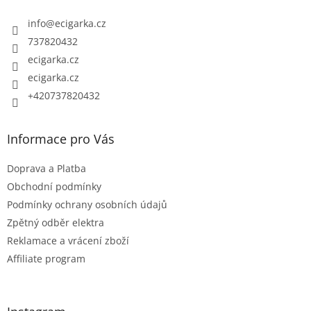
a
t
info
@
ecigarka.cz
í
737820432
ecigarka.cz
ecigarka.cz
+420737820432
Informace pro Vás
Doprava a Platba
Obchodní podmínky
Podmínky ochrany osobních údajů
Zpětný odběr elektra
Reklamace a vrácení zboží
Affiliate program