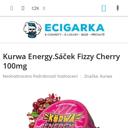
Přejít
NÁKUP
na
CZK
obsah
KOŠÍK
Kurwa Energy.Sáček Fizzy Cherry
100mg
Průměrné
Neohodnoceno
Podrobnosti hodnocení
Značka:
Kurwa
hodnocení
produktu
je
0,0
z
5
hvězdiček.