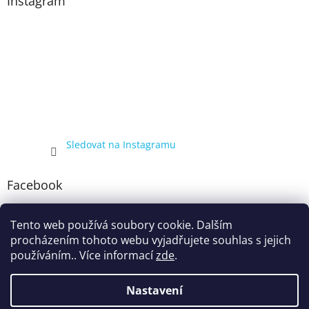
Instagram
Sledovat na Instagramu
Facebook
Tento web používá soubory cookie. Dalším
procházením tohoto webu vyjadřujete souhlas s jejich
používáním.. Více informací
zde
.
Nastavení
Vytvořil Shoptet