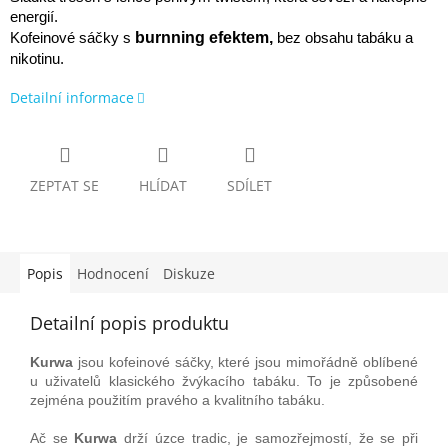
energií.
burnning efektem,
Kofeinové sáčky s
bez obsahu tabáku a
nikotinu.
Detailní informace
ZEPTAT SE
HLÍDAT
SDÍLET
Popis
Hodnocení
Diskuze
Detailní popis produktu
Kurwa
jsou
kofeinové sáčky,
které jsou mimořádně oblíbené
u uživatelů
klasického žvýkacího tabáku.
To je způsobené
zejména použitím
pravého a kvalitního tabáku.
Ač se
Kurwa
drží úzce
tradic, je samozřejmostí, že se při