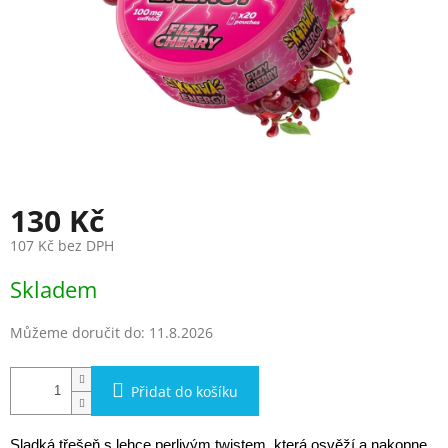
130 Kč
107 Kč bez DPH
Měrná
Skladem
cena:
Můžeme doručit do:
11.8.2026
Přidat do košíku
Sladká třešeň s lehce perlivým twistem, která osvěží a nakopne