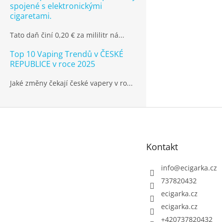
spojené s elektronickými
cigaretami.
Tato daň činí 0,20 € za mililitr ná...
Top 10 Vaping Trendů v ČESKÉ
REPUBLICE v roce 2025
Jaké změny čekají české vapery v ro...
Z
á
p
Kontakt
a
t
info
@
ecigarka.cz
í
737820432
ecigarka.cz
ecigarka.cz
+420737820432