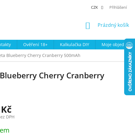
CZK
Přihlášení
NÁKUPNÍ
Prázdný košík
KOŠÍK
takty
Ověření 18+
Kalkulačka DIY
Moje objednávk
areta Blueberry Cherry Cranberry 500mAh
a Blueberry Cherry Cranberry
 Kč
bez DPH
dem