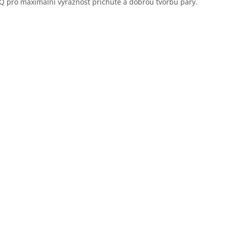
Q pro maximální výraznost příchutě a dobrou tvorbu páry.