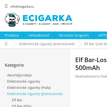
Přejít
na
info@ecigarka.cz
obsah
Prodejny
Velkoobchod
Věrnostní program
MÝTY
Domů
Elektronické cigarety (Jednorázové)
Elf Bar (Lost 
P
o
Elf Bar-Lo
Přeskočit
s
Kategorie
kategorie
500mAh
t
Akce/Výprodeje
r
Průměrné
Neohodnoceno
Pod
hodnocení
Elektronické cigarety
a
produktu
Elektronické cigarety (Pody)
n
je
Elektronické cigarety (Jednorázové)
n
0,0
z
Elf Bar
í
5
Elf Bar (Elfa)