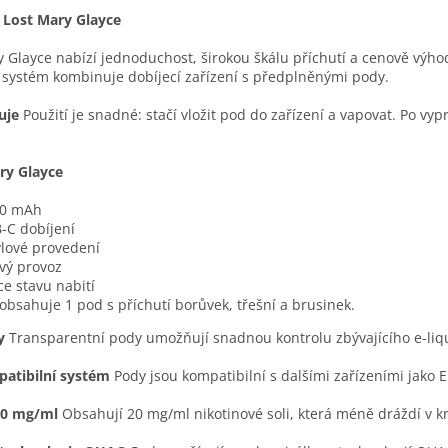
 Lost Mary Glayce
 Glayce nabízí jednoduchost, širokou škálu příchutí a cenově výho
systém kombinuje dobíjecí zařízení s předplněnými pody.
uje
Použití je snadné: stačí vložit pod do zařízení a vapovat. Po 
ry Glayce
00 mAh
-C dobíjení
ylové provedení
ový provoz
ce stavu nabití
 obsahuje 1 pod s příchutí borůvek, třešní a brusinek.
y
Transparentní pody umožňují snadnou kontrolu zbývajícího e-liqu
atibilní systém
Pody jsou kompatibilní s dalšími zařízeními jako E
20 mg/ml
Obsahují 20 mg/ml nikotinové soli, která méně dráždí v kr