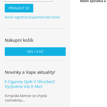
Mesh spirálka a
PŘIHLÁSIT SE
Nová registrace
Zapomenuté heslo
Nákupní košík
0
KS /
0 KČ
Novinky a Vape aktuality!
E-Cigarety Opět V Ohrožení!
Vyzýváme Vás K Akci!
Evropská komise se chystá
rozhodnou...