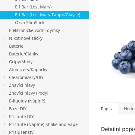
p
hvězdiček.
Elf Bar (Lost Mary)
a
Elf Bar (Lost Mary Tappo/Glayce)
n
Oxva SlimStick
e
Elektronické vodní dýmky
l
Nikotinové sáčky
Baterie
Baterie/Články
Gripy/Mody
Atomizéry/Kapačky
Clearomizéry/DIY
Žhavící hlavy
Žhavící hlavy (Pody)
E-liquidy (Náplně)
Báze DIY
Popis
Hodn
Příchutě DIY
Příchutě (Náplně) Shake and Vape
Detailní popi
Příslušenství