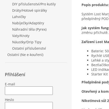
DIY příslušenství/Pro kutily
Popis produktu:
Dráty/Hotové spirálky
Systém Lost Mary
Lahvičky
předplněný POD 
Nabíječky/Adaptéry
Jak systém fung
Náhradní těla (Pyrex)
změnu příchutě.
Vaty/Knoty
Zařízení Lost Ma
Náustky/Drip Tipy
Ostatní příslušenství
Baterie: 5
Ostatní (Ne e-kouření)
Rychlé USB
Lehké a st
Beztlačítk
LED indika
Přihlášení
Starter Kit
Předplněné pod
E-mail
Otevřený a komp
Heslo
Nikotinová sůl 