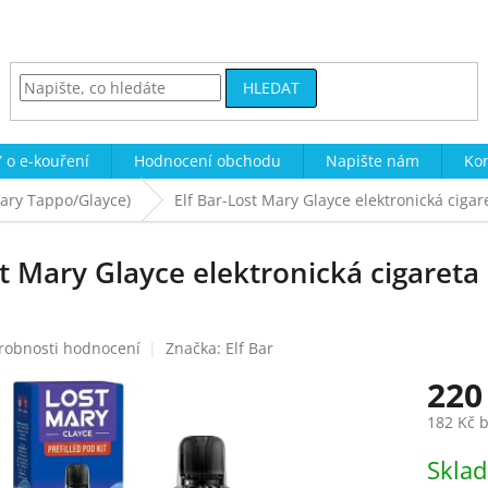
HLEDAT
 o e-kouření
Hodnocení obchodu
Napište nám
Kon
Mary Tappo/Glayce)
Elf Bar-Lost Mary Glayce elektronická cig
st Mary Glayce elektronická cigaret
robnosti hodnocení
Značka:
Elf Bar
220
182 Kč 
Měrná
Skla
cena: