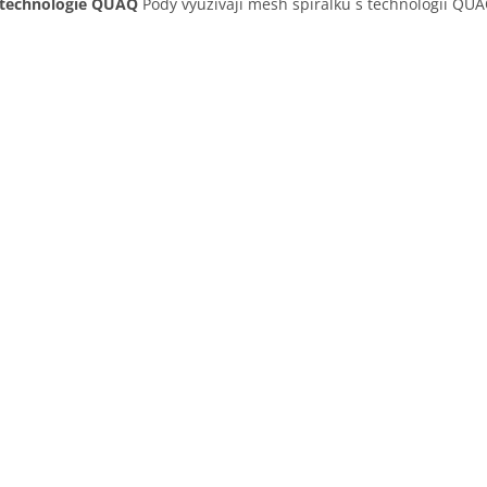
 technologie QUAQ
Pody využívají mesh spirálku s technologií QUA