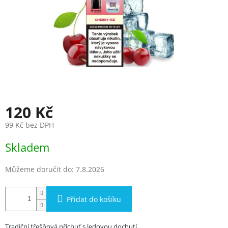
120 Kč
99 Kč bez DPH
Měrná
Skladem
cena:
Můžeme doručit do:
7.8.2026
Přidat do košíku
Tradiční třešňová příchuť s ledovou dochutí.