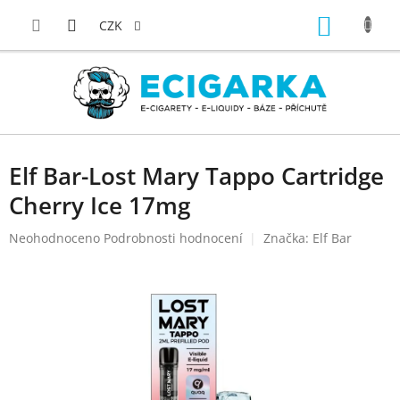
Přejít
NÁKUP
na
CZK
obsah
KOŠÍK
Elf Bar-Lost Mary Tappo Cartridge
Cherry Ice 17mg
Průměrné
Neohodnoceno
Podrobnosti hodnocení
Značka:
Elf Bar
hodnocení
produktu
je
0,0
z
5
hvězdiček.