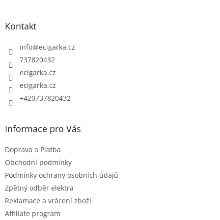
á
p
Kontakt
a
t
info
@
ecigarka.cz
í
737820432
ecigarka.cz
ecigarka.cz
+420737820432
Informace pro Vás
Doprava a Platba
Obchodní podmínky
Podmínky ochrany osobních údajů
Zpětný odběr elektra
Reklamace a vrácení zboží
Affiliate program