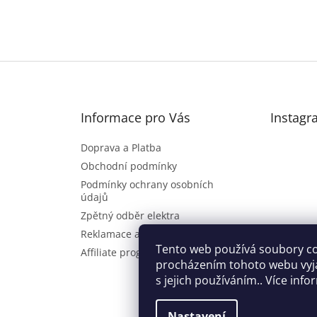
Informace pro Vás
Instagr
Doprava a Platba
Obchodní podmínky
Podmínky ochrany osobních
údajů
Zpětný odběr elektra
Reklamace a vrácení zboží
Sl
Tento web používá soubory co
Affiliate program
procházením tohoto webu vyj
s jejich používáním.. Více inf
Nastavení