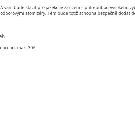
A vám bude stačit pro jakékoliv
zařízení
s potřebubou vysokého vybí
oodporovými atomizéry. Těm bude totiž schopna bezpečně dodat do
mAh
í proud: max. 30A