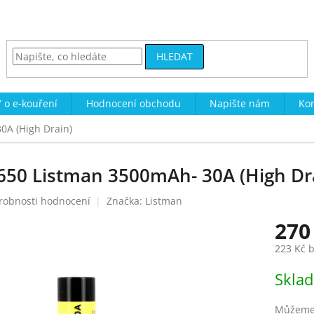
HLEDAT
 o e-kouření
Hodnocení obchodu
Napište nám
Kon
0A (High Drain)
650 Listman 3500mAh- 30A (High Dr
robnosti hodnocení
Značka:
Listman
270
223 Kč 
Měrná
Skla
cena:
Můžeme 