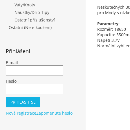
Vaty/Knoty
Neskutečných 30
Náustky/Drip Tipy
pro
Mody
s nízk
Ostatní příslušenství
Parametry:
Ostatní (Ne e-kouření)
Rozměr: 18650
Kapacita: 3500
Napětí 3,7V
Normální vybíjec
Přihlášení
E-mail
Heslo
PŘIHLÁSIT SE
Nová registrace
Zapomenuté heslo