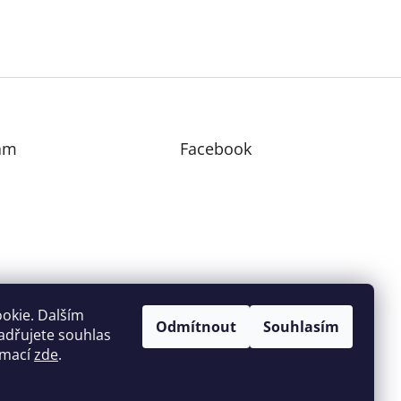
am
Facebook
edovat na Instagramu
okie. Dalším
Odmítnout
Souhlasím
adřujete souhlas
ormací
zde
.