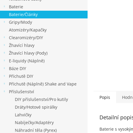
p
Baterie
a
Baterie/Články
n
Gripy/Mody
e
Atomizéry/Kapačky
l
Clearomizéry/DIY
Žhavící hlavy
Žhavící hlavy (Pody)
E-liquidy (Náplně)
Báze DIY
Příchutě DIY
Příchutě (Náplně) Shake and Vape
Příslušenství
Popis
Hodn
DIY příslušenství/Pro kutily
Dráty/Hotové spirálky
Lahvičky
Detailní popi
Nabíječky/Adaptéry
Baterie s vysoký
Náhradní těla (Pyrex)