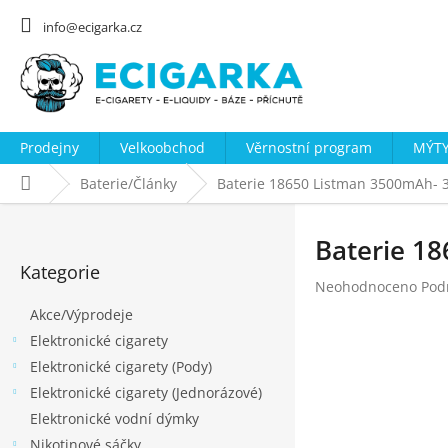
Přejít
na
info@ecigarka.cz
obsah
Prodejny
Velkoobchod
Věrnostní program
MÝTY
Domů
Baterie/Články
Baterie 18650 Listman 3500mAh- 3
P
o
Baterie 18
Přeskočit
s
Kategorie
kategorie
Průměrné
Neohodnoceno
Pod
t
hodnocení
Akce/Výprodeje
r
produktu
Elektronické cigarety
a
je
0,0
Elektronické cigarety (Pody)
n
z
Elektronické cigarety (Jednorázové)
n
5
Elektronické vodní dýmky
hvězdiček.
í
Nikotinové sáčky