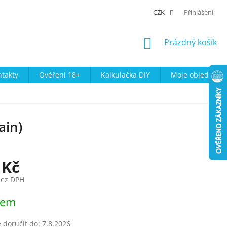
CZK
Přihlášení
NÁKUPNÍ
Prázdný košík
KOŠÍK
takty
Ověření 18+
Kalkulačka DIY
Moje objednávk
ain)
 Kč
bez DPH
dem
doručit do:
7.8.2026