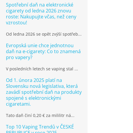
Spotřební daň na elektronické
cigarety od ledna 2026 znovu
roste: Nakupujte včas, než ceny
vzrostou!
Od ledna 2026 se opět zvýší spotřeb...
Evropská unie chce jednotnou
daň na e-cigarety: Co to znamená
pro vapery?
V posledních letech se vaping stal ...
Od 1. února 2025 platí na
Slovensku nová legislativa, která
zavádí spotřební daň na produkty
spojené s elektronickými
cigaretami.
Tato daň činí 0,20 € za mililitr ná...
Top 10 Vaping Trendů v ČESKÉ
REPUBLICE v roce 2025