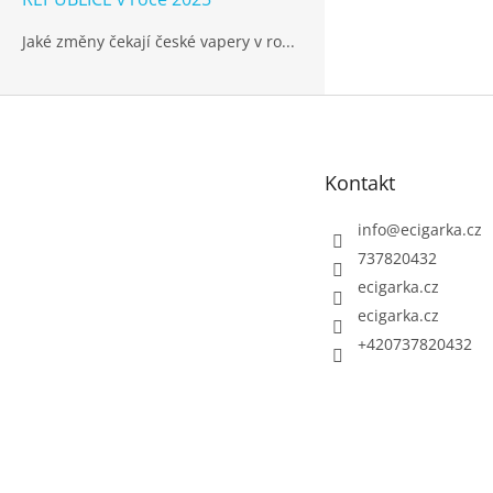
Jaké změny čekají české vapery v ro...
Z
á
p
Kontakt
a
t
info
@
ecigarka.cz
í
737820432
ecigarka.cz
ecigarka.cz
+420737820432