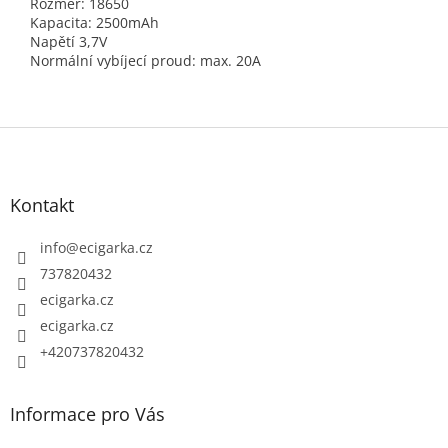
Rozměr: 18650
Kapacita: 2500mAh
Napětí 3,7V
Normální vybíjecí proud: max. 20A
Z
á
p
Kontakt
a
t
info
@
ecigarka.cz
í
737820432
ecigarka.cz
ecigarka.cz
+420737820432
Informace pro Vás