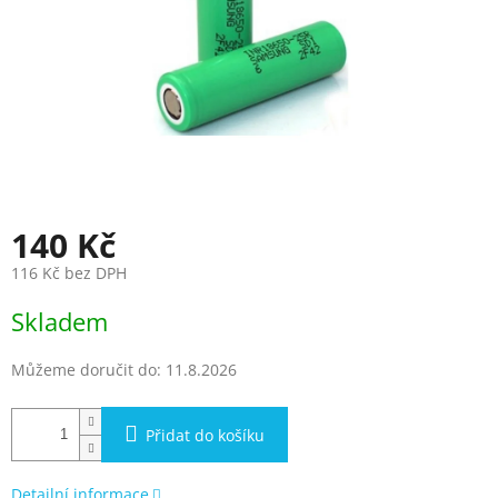
140 Kč
116 Kč bez DPH
Měrná
Skladem
cena:
Můžeme doručit do:
11.8.2026
Přidat do košíku
Detailní informace