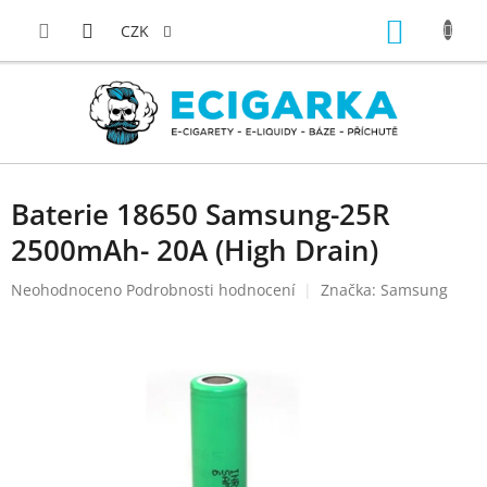
Přejít
NÁKUP
na
CZK
obsah
KOŠÍK
Baterie 18650 Samsung-25R
2500mAh- 20A (High Drain)
Průměrné
Neohodnoceno
Podrobnosti hodnocení
Značka:
Samsung
hodnocení
produktu
je
0,0
z
5
hvězdiček.