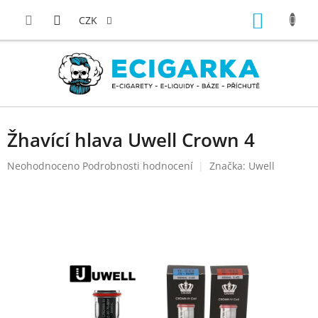
Přejít
NÁKUP
na
CZK
obsah
KOŠÍK
Žhavící hlava Uwell Crown 4
Průměrné
Neohodnoceno
Podrobnosti hodnocení
Značka:
Uwell
hodnocení
produktu
je
0,0
z
5
hvězdiček.