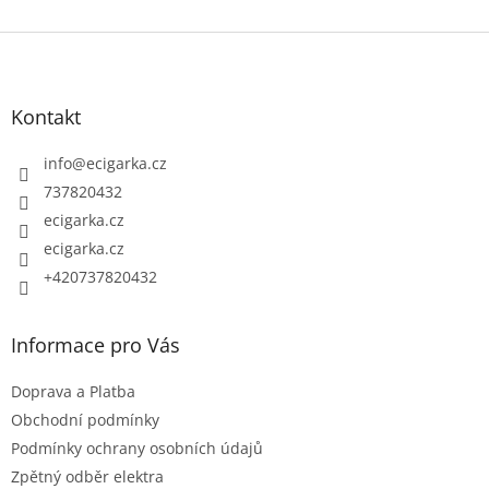
Z
á
p
Kontakt
a
t
info
@
ecigarka.cz
í
737820432
ecigarka.cz
ecigarka.cz
+420737820432
Informace pro Vás
Doprava a Platba
Obchodní podmínky
Podmínky ochrany osobních údajů
Zpětný odběr elektra