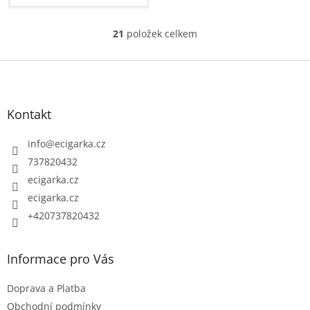
21
položek celkem
O
v
Z
l
á
á
p
d
Kontakt
a
a
c
t
info
@
ecigarka.cz
í
í
737820432
p
ecigarka.cz
r
ecigarka.cz
v
k
+420737820432
y
v
Informace pro Vás
ý
p
Doprava a Platba
i
Obchodní podmínky