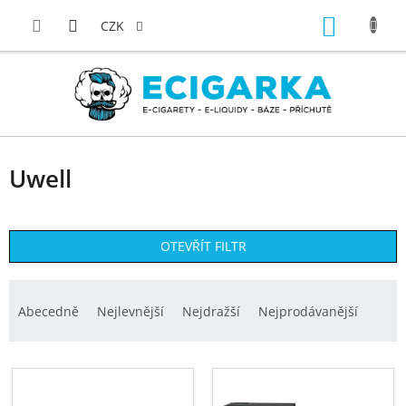
Přejít
NÁKUP
na
CZK
obsah
KOŠÍK
Uwell
OTEVŘÍT FILTR
Ř
a
Abecedně
Nejlevnější
Nejdražší
Nejprodávanější
z
e
V
n
ý