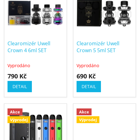
í
p
p
i
r
s
o
p
d
r
u
Clearomizér Uwell
Clearomizér Uwell
o
k
Crown 4 6ml SET
Crown 5 5ml SET
d
t
u
ů
Vyprodáno
Vyprodáno
k
790 Kč
690 Kč
t
ů
DETAIL
DETAIL
Akce
Akce
Výprodej
Výprodej