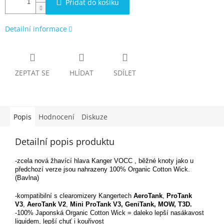
Přidat do košíku
Detailní informace
ZEPTAT SE
HLÍDAT
SDÍLET
Popis
Hodnocení
Diskuze
Detailní popis produktu
-zcela nová žhavící hlava Kanger VOCC , běžné knoty jako u
předchozí verze jsou nahrazeny 100% Organic Cotton Wick.
(Bavlna)
-kompatibilní s clearomizery Kangertech
AeroTank
,
ProTank
V3
,
AeroTank V2
,
Mini ProTank V3, GeniTank, MOW, T3D.
-100% Japonská Organic Cotton Wick = daleko lepší nasákavost
liquidem, lepší chuť i kouřivost