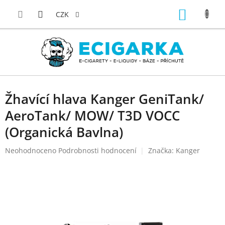
Přejít
NÁKUP
na
CZK
obsah
KOŠÍK
Žhavící hlava Kanger GeniTank/
AeroTank/ MOW/ T3D VOCC
(Organická Bavlna)
Průměrné
Neohodnoceno
Podrobnosti hodnocení
Značka:
Kanger
hodnocení
produktu
je
0,0
z
5
hvězdiček.