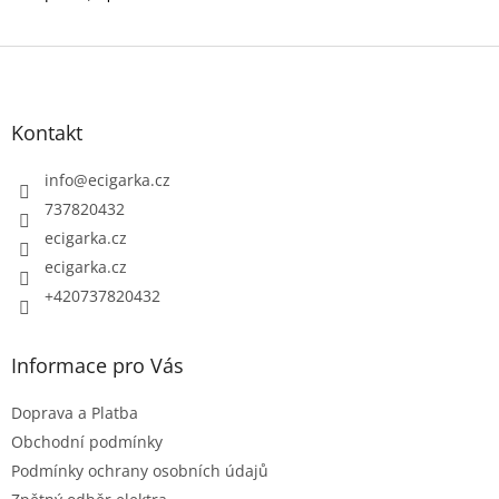
Z
á
p
Kontakt
a
t
info
@
ecigarka.cz
í
737820432
ecigarka.cz
ecigarka.cz
+420737820432
Informace pro Vás
Doprava a Platba
Obchodní podmínky
Podmínky ochrany osobních údajů