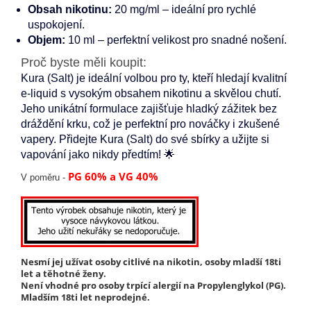
Obsah nikotinu:
20 mg/ml – ideální pro rychlé
uspokojení.
Objem:
10 ml – perfektní velikost pro snadné nošení.
Proč byste měli koupit:
Kura (Salt) je ideální volbou pro ty, kteří hledají kvalitní
e-liquid s vysokým obsahem nikotinu a skvělou chutí.
Jeho unikátní formulace zajišťuje hladký zážitek bez
dráždění krku, což je perfektní pro nováčky i zkušené
vapery. Přidejte Kura (Salt) do své sbírky a užijte si
vapování jako nikdy předtím! 🌟
PG 60% a VG 40%
V poměru -
Nesmí jej užívat osoby citlivé na nikotin, osoby mladší 18ti
let a těhotné ženy.
Není vhodné pro osoby trpící alergií na Propylenglykol (PG).
Mladším 18ti let neprodejné.