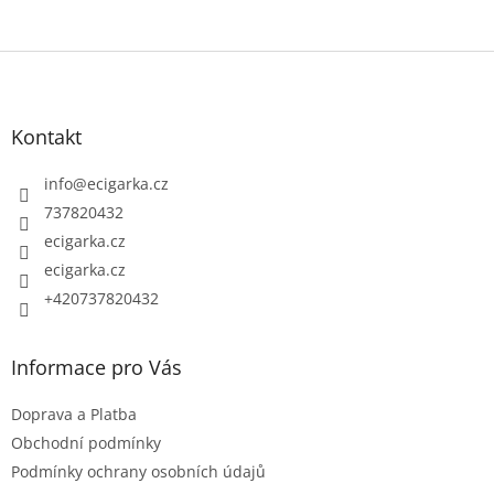
Z
á
p
Kontakt
a
t
info
@
ecigarka.cz
í
737820432
ecigarka.cz
ecigarka.cz
+420737820432
Informace pro Vás
Doprava a Platba
Obchodní podmínky
Podmínky ochrany osobních údajů