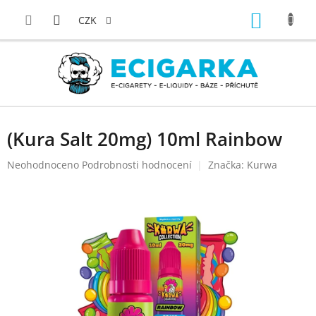
Přejít
NÁKUP
na
CZK
obsah
KOŠÍK
(Kura Salt 20mg) 10ml Rainbow
Průměrné
Neohodnoceno
Podrobnosti hodnocení
Značka:
Kurwa
hodnocení
produktu
je
0,0
z
5
hvězdiček.