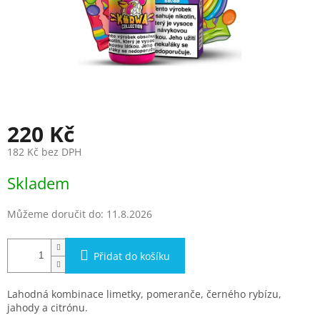
220 Kč
182 Kč bez DPH
Měrná
Skladem
cena:
Můžeme doručit do:
11.8.2026
Přidat do košíku
Lahodná kombinace limetky, pomeranče, černého rybízu,
jahody a citrónu.