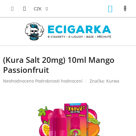
Přejít
NÁKUP
na
CZK
obsah
KOŠÍK
(Kura Salt 20mg) 10ml Mango
Passionfruit
Průměrné
Neohodnoceno
Podrobnosti hodnocení
Značka:
Kurwa
hodnocení
produktu
je
0,0
z
5
hvězdiček.