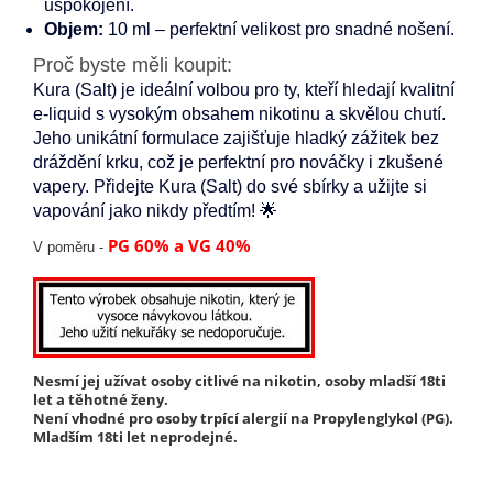
uspokojení.
Objem:
10 ml – perfektní velikost pro snadné nošení.
Proč byste měli koupit:
Kura (Salt) je ideální volbou pro ty, kteří hledají kvalitní
e-liquid s vysokým obsahem nikotinu a skvělou chutí.
Jeho unikátní formulace zajišťuje hladký zážitek bez
dráždění krku, což je perfektní pro nováčky i zkušené
vapery. Přidejte Kura (Salt) do své sbírky a užijte si
vapování jako nikdy předtím! 🌟
PG 60% a VG 40%
V poměru -
Nesmí jej užívat osoby citlivé na nikotin, osoby mladší 18ti
let a těhotné ženy.
Není vhodné pro osoby trpící alergií na Propylenglykol (PG).
Mladším 18ti let neprodejné.