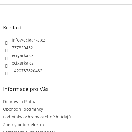
Z
á
p
Kontakt
a
t
info
@
ecigarka.cz
í
737820432
ecigarka.cz
ecigarka.cz
+420737820432
Informace pro Vás
Doprava a Platba
Obchodní podmínky
Podmínky ochrany osobních údajů
Zpětný odběr elektra