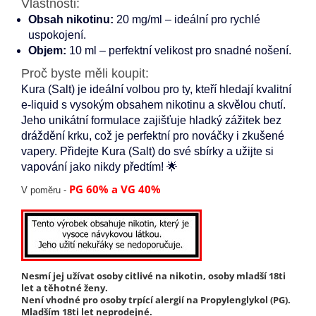
Vlastnosti:
Obsah nikotinu:
20 mg/ml – ideální pro rychlé
uspokojení.
Objem:
10 ml – perfektní velikost pro snadné nošení.
Proč byste měli koupit:
Kura (Salt) je ideální volbou pro ty, kteří hledají kvalitní
e-liquid s vysokým obsahem nikotinu a skvělou chutí.
Jeho unikátní formulace zajišťuje hladký zážitek bez
dráždění krku, což je perfektní pro nováčky i zkušené
vapery. Přidejte Kura (Salt) do své sbírky a užijte si
vapování jako nikdy předtím! 🌟
PG 60% a VG 40%
V poměru -
Nesmí jej užívat osoby citlivé na nikotin, osoby mladší 18ti
let a těhotné ženy.
Není vhodné pro osoby trpící alergií na Propylenglykol (PG).
Mladším 18ti let neprodejné.