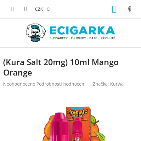
Přejít
NÁKUP
na
CZK
obsah
KOŠÍK
(Kura Salt 20mg) 10ml Mango
Orange
Průměrné
Neohodnoceno
Podrobnosti hodnocení
Značka:
Kurwa
hodnocení
produktu
je
0,0
z
5
hvězdiček.