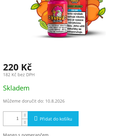
220 Kč
182 Kč bez DPH
Měrná
Skladem
cena:
Můžeme doručit do:
10.8.2026
Přidat do košíku
Mango s pomerančem.