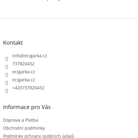
Z
á
p
Kontakt
a
t
info
@
ecigarka.cz
í
737820432
ecigarka.cz
ecigarka.cz
+420737820432
Informace pro Vás
Doprava a Platba
Obchodní podmínky
Podmínky ochrany osobních údajů