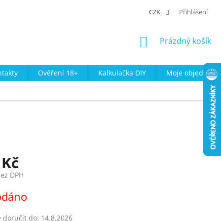
CZK
Přihlášení
NÁKUPNÍ
Prázdný košík
KOŠÍK
takty
Ověření 18+
Kalkulačka DIY
Moje objednávk
 Kč
bez DPH
odáno
doručit do:
14.8.2026