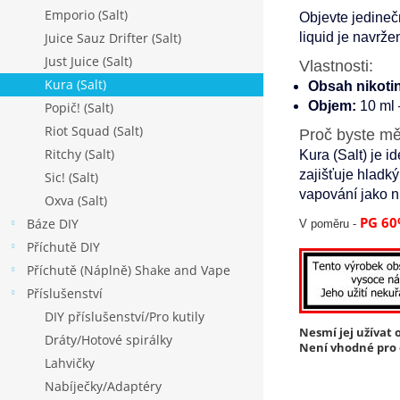
Emporio (Salt)
Objevte jedineč
Juice Sauz Drifter (Salt)
liquid je navrže
Just Juice (Salt)
Vlastnosti:
Kura (Salt)
Obsah nikoti
Objem:
10 ml 
Popič! (Salt)
Riot Squad (Salt)
Proč byste měl
Ritchy (Salt)
Kura (Salt) je i
zajišťuje hladký
Sic! (Salt)
vapování jako n
Oxva (Salt)
PG 60
Báze DIY
V poměru -
Příchutě DIY
Příchutě (Náplně) Shake and Vape
Příslušenství
DIY příslušenství/Pro kutily
Nesmí jej užívat o
Dráty/Hotové spirálky
Není vhodné pro o
Lahvičky
Nabíječky/Adaptéry