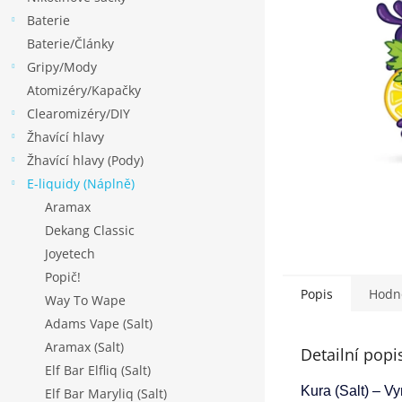
p
Baterie
a
Baterie/Články
n
Gripy/Mody
e
Atomizéry/Kapačky
l
Clearomizéry/DIY
Žhavící hlavy
Žhavící hlavy (Pody)
E-liquidy (Náplně)
Aramax
Dekang Classic
Joyetech
Popič!
Popis
Hodn
Way To Wape
Adams Vape (Salt)
Aramax (Salt)
Detailní popi
Elf Bar Elfliq (Salt)
Kura (Salt) – Vy
Elf Bar Maryliq (Salt)