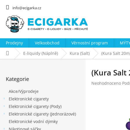
Přejít
na
info@ecigarka.cz
obsah
Prodejny
Velkoobchod
Věrnostní program
MÝTY
Domů
E-liquidy (Náplně)
Kura (Salt)
(Kura Salt 20
P
o
(Kura Sal
Přeskočit
s
Kategorie
kategorie
Průměrné
Neohodnoceno
Pod
t
hodnocení
Akce/Výprodeje
r
produktu
Elektronické cigarety
a
je
0,0
Elektronické cigarety (Pody)
n
z
Elektronické cigarety (Jednorázové)
n
5
Elektronické vodní dýmky
hvězdiček.
í
Nikotinové sáčky