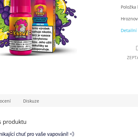
Položka
Hroznové
Detailní
ZEPT
ocení
Diskuze
s produktu
nikající chuť pro vaše vapování! 💨