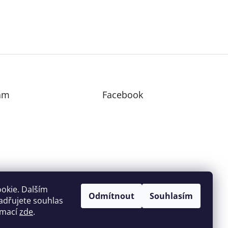
am
Facebook
edovat na Instagramu
okie. Dalším
Odmítnout
Souhlasím
adřujete souhlas
ormací
zde
.