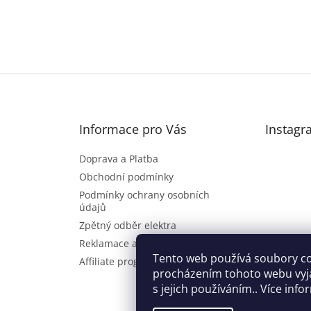
Informace pro Vás
Instagr
Doprava a Platba
Obchodní podmínky
Podmínky ochrany osobních
údajů
Zpětný odběr elektra
Reklamace a vrácení zboží
Sl
Tento web používá soubory co
Affiliate program
procházením tohoto webu vyj
s jejich používáním.. Více inf