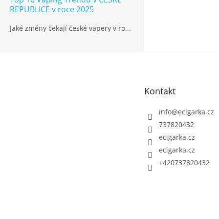
REPUBLICE v roce 2025
Jaké změny čekají české vapery v ro...
Z
á
p
Kontakt
a
t
info
@
ecigarka.cz
í
737820432
ecigarka.cz
ecigarka.cz
+420737820432