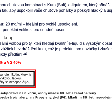
nou chuťovou kombinaci s Kura (Salt), e-liquidem, který přináší 
n tak, aby uspokojil vaše chuťové pohárky a poskytl hladký a usp
nu:
20 mg/ml – ideální pro rychlé uspokojení.
– perfektní velikost pro snadné nošení.
i koupit:
deální volbou pro ty, kteří hledají kvalitní e-liquid s vysokým ob
 zážitek bez dráždění krku, což je perfektní pro nováčky i zkušené
ikdy předtím! 🌟
% a VG 40%
soby citlivé na nikotin, osoby mladší 18ti let a těhotné ženy.
soby trpící alergií na Propylenglykol (PG). Mladším 18ti let neprodejn