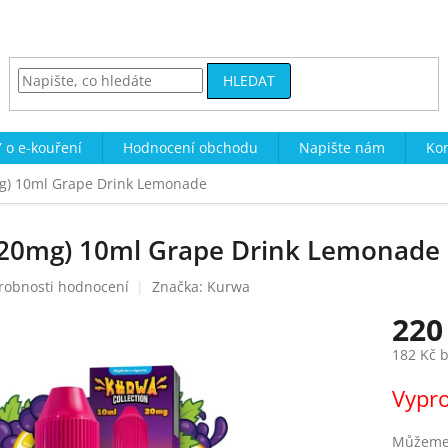
HLEDAT
 o e-kouření
Hodnocení obchodu
Napište nám
Kon
mg) 10ml Grape Drink Lemonade
t 20mg) 10ml Grape Drink Lemonade
robnosti hodnocení
Značka:
Kurwa
220
182 Kč 
Měrná
Vypr
cena:
Můžeme 