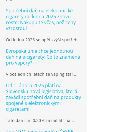
Spotřební daň na elektronické
cigarety od ledna 2026 znovu
roste: Nakupujte včas, než ceny
vzrostou!
Od ledna 2026 se opět zvýší spotřeb...
Evropská unie chce jednotnou
daň na e-cigarety: Co to znamená
pro vapery?
V posledních letech se vaping stal ...
Od 1. února 2025 platí na
Slovensku nová legislativa, která
zavádí spotřební daň na produkty
spojené s elektronickými
cigaretami.
Tato daň činí 0,20 € za mililitr ná...
Top 10 Vaping Trendů v ČESKÉ