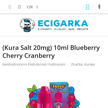
Přejít
NÁKUP
na
CZK
obsah
KOŠÍK
(Kura Salt 20mg) 10ml Blueberry
Cherry Cranberry
Průměrné
Neohodnoceno
Podrobnosti hodnocení
Značka:
Kurwa
hodnocení
produktu
je
0,0
z
5
hvězdiček.