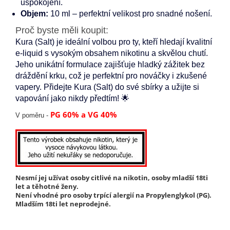
uspokojení.
Objem:
10 ml – perfektní velikost pro snadné nošení.
Proč byste měli koupit:
Kura (Salt) je ideální volbou pro ty, kteří hledají kvalitní
e-liquid s vysokým obsahem nikotinu a skvělou chutí.
Jeho unikátní formulace zajišťuje hladký zážitek bez
dráždění krku, což je perfektní pro nováčky i zkušené
vapery. Přidejte Kura (Salt) do své sbírky a užijte si
vapování jako nikdy předtím! 🌟
PG 60% a VG 40%
V poměru -
Nesmí jej užívat osoby citlivé na nikotin, osoby mladší 18ti
let a těhotné ženy.
Není vhodné pro osoby trpící alergií na Propylenglykol (PG).
Mladším 18ti let neprodejné.