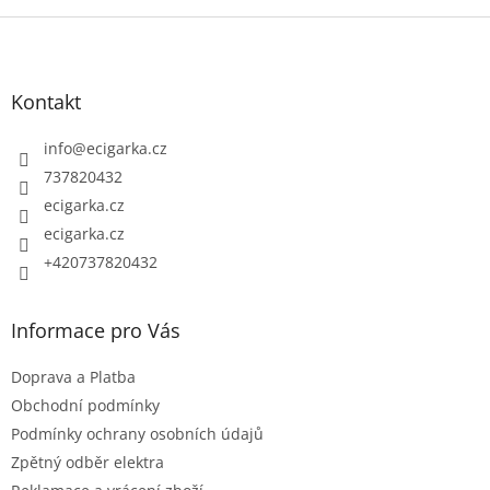
Z
á
p
Kontakt
a
t
info
@
ecigarka.cz
í
737820432
ecigarka.cz
ecigarka.cz
+420737820432
Informace pro Vás
Doprava a Platba
Obchodní podmínky
Podmínky ochrany osobních údajů
Zpětný odběr elektra