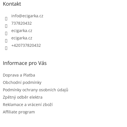
Kontakt
a
t
info
@
ecigarka.cz
í
737820432
ecigarka.cz
ecigarka.cz
+420737820432
Informace pro Vás
Doprava a Platba
Obchodní podmínky
Podmínky ochrany osobních údajů
Zpětný odběr elektra
Reklamace a vrácení zboží
Affiliate program