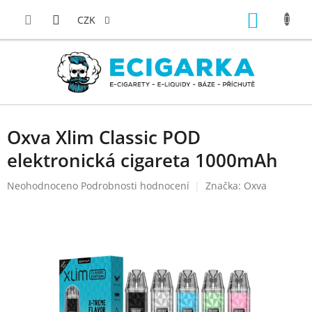
Přejít
NÁKUP
na
CZK
obsah
KOŠÍK
Oxva Xlim Classic POD
elektronická cigareta 1000mAh
Průměrné
Neohodnoceno
Podrobnosti hodnocení
Značka:
Oxva
hodnocení
produktu
je
0,0
z
5
hvězdiček.