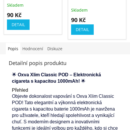
Skladem
Průměrné
Skladem
hodnocení
90 Kč
produktu
90 Kč
je
DETAIL
5,0
DETAIL
z
5
hvězdiček.
Popis
Hodnocení
Diskuze
Detailní popis produktu
🌟
Oxva Xlim Classic POD – Elektronická
cigareta s kapacitou 1000mAh!
🌟
Přehled
Objevte dokonalost vapování s Oxva Xlim Classic
POD! Tato elegantní a výkonná elektronická
cigareta s kapacitou baterie 1000mAh je navržena
pro uživatele, kteří hledají spolehlivost a vynikající
chuť. S moderním designem a inovativními
funkcemi je ideální volbou pro každého, kdo si chce