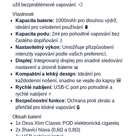
užít bezproblémové vapování. 💨
Vlastnosti
Kapacita baterie:
1000mAh pro dlouhou výdrž,
ideální pro celodenní používání 🔋
Kapacita podu:
2ml pro pohodlné vapování bez
častého doplňování 💧
Nastavitelný výkon:
Umožňuje přizpůsobení
intenzity vapování podle vašich preferencí.
Displej:
Integrovaný displej pro snadné sledování
nastavení a úrovně baterie 📊
Kompaktní a lehký design:
Ideální pro
každodenní nošení, snadno se vejde do kapsy 🎒
Rychlé nabíjení:
USB-C port pro pohodlné a
rychlé nabíjení ⚡
Bezpečnostní funkce:
Ochrana proti zkratu a
přehřátí pro klidné vapování 🔒
Obsah balení
1x Oxva Xlim Classic POD elektronická cigareta
2x žhavící hlava (0,6Ω a 0,8Ω)