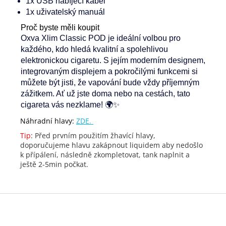
1x USB nabíjecí kabel
1x uživatelský manuál
Proč byste měli koupit
Oxva Xlim Classic POD je ideální volbou pro
každého, kdo hledá kvalitní a spolehlivou
elektronickou cigaretu. S jejím moderním designem,
integrovaným displejem a pokročilými funkcemi si
můžete být jisti, že vapování bude vždy příjemným
zážitkem. Ať už jste doma nebo na cestách, tato
cigareta vás nezklame! 🌍✨
Náhradní hlavy:
ZDE.
Tip
: Před prvním použitím žhavící hlavy,
doporučujeme hlavu zakápnout liquidem aby nedošlo
k přípálení, následně zkompletovat, tank naplnit a
ještě 2-5min počkat.
Z
á
p