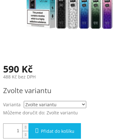
590 Kč
488 Kč bez DPH
Měrná
Zvolte variantu
cena:
Varianta
Můžeme doručit do:
Zvolte variantu
Přidat do košíku