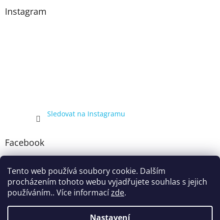
Instagram
Sledovat na Instagramu
Facebook
Tento web používá soubory cookie. Dalším
procházením tohoto webu vyjadřujete souhlas s jejich
používáním.. Více informací
zde
.
Nastavení
Vytvořil Shoptet