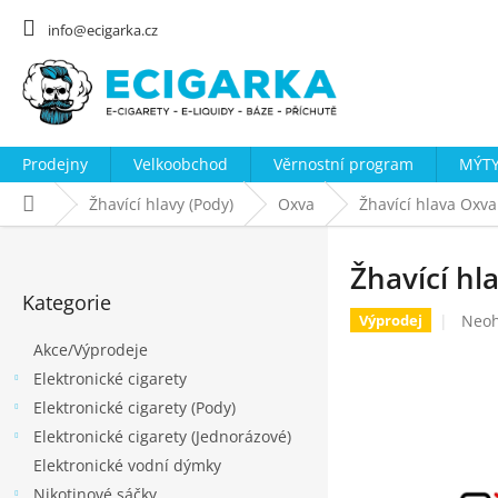
Přejít
na
info@ecigarka.cz
obsah
Prodejny
Velkoobchod
Věrnostní program
MÝTY
Domů
Žhavící hlavy (Pody)
Oxva
Žhavící hlava Oxva
P
o
Žhavící hl
Přeskočit
s
Kategorie
kategorie
Prům
Neo
Výprodej
t
hodn
Akce/Výprodeje
r
prod
Elektronické cigarety
a
je
0,0
Elektronické cigarety (Pody)
n
z
Elektronické cigarety (Jednorázové)
n
5
Elektronické vodní dýmky
í
hvěz
Nikotinové sáčky