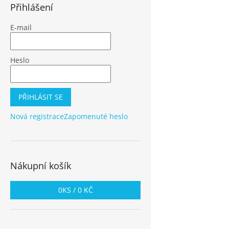
Přihlášení
E-mail
Heslo
PŘIHLÁSIT SE
Nová registrace
Zapomenuté heslo
Nákupní košík
0
KS /
0 KČ