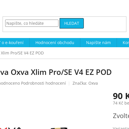
HLEDAT
 o e-kouření
Hodnocení obchodu
Napište nám
Kon
 Xlim Pro/SE V4 EZ POD
ava Oxva Xlim Pro/SE V4 EZ POD
ěrné
hodnoceno
Podrobnosti hodnocení
Značka:
Oxva
ocení
90 
uktu
74 Kč b
Měrná
Zvolt
cena:
diček.
Varianta