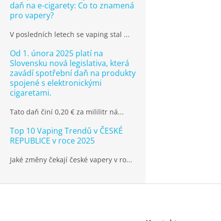
daň na e-cigarety: Co to znamená
pro vapery?
V posledních letech se vaping stal ...
Od 1. února 2025 platí na
Slovensku nová legislativa, která
zavádí spotřební daň na produkty
spojené s elektronickými
cigaretami.
Tato daň činí 0,20 € za mililitr ná...
Top 10 Vaping Trendů v ČESKÉ
REPUBLICE v roce 2025
Jaké změny čekají české vapery v ro...
Z
á
p