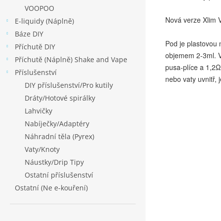
VOOPOO
Nová verze Xlim V
E-liquidy (Náplně)
Báze DIY
Pod je plastovou 
Příchutě DIY
objemem 2-3ml. V
Příchutě (Náplně) Shake and Vape
pusa-plíce a 1,2Ω
Příslušenství
nebo vaty uvnitř, 
DIY příslušenství/Pro kutily
Dráty/Hotové spirálky
Lahvičky
Nabíječky/Adaptéry
Náhradní těla (Pyrex)
Vaty/Knoty
Náustky/Drip Tipy
Ostatní příslušenství
Ostatní (Ne e-kouření)