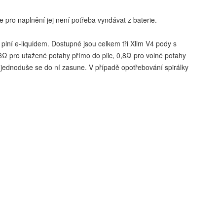
e pro naplnění jej není potřeba vyndávat z baterie.
 plní e-liquidem. Dostupné jsou celkem tři Xlim V4 pody s
Ω pro utažené potahy přímo do plic, 0,8Ω pro volné potahy
 jednoduše se do ní zasune. V případě opotřebování spirálky