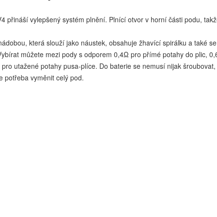
4 přináší vylepšený systém plnění. Plnící otvor v horní části podu, takž
nádobou, která slouží jako náustek, obsahuje žhavící spirálku a také se
ybírat můžete mezi pody s odporem 0,4Ω pro přímé potahy do plic, 0,6
 pro utažené potahy pusa-plíce. Do baterie se nemusí nijak šroubovat,
je potřeba vyměnit celý pod.