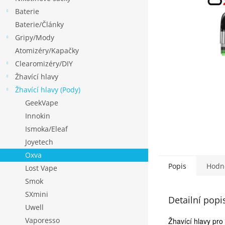
p
Baterie
a
Baterie/Články
n
Gripy/Mody
e
Atomizéry/Kapačky
l
Clearomizéry/DIY
Žhavící hlavy
Žhavící hlavy (Pody)
GeekVape
Innokin
Ismoka/Eleaf
Joyetech
Oxva
Popis
Hodn
Lost Vape
Smok
SXmini
Detailní popi
Uwell
Vaporesso
Žhavící hlavy pro