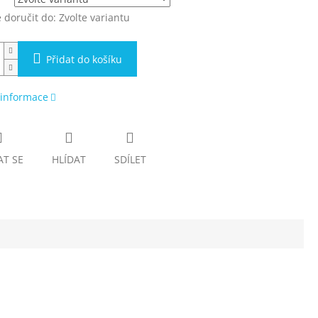
doručit do:
Zvolte variantu
Přidat do košíku
 informace
AT SE
HLÍDAT
SDÍLET