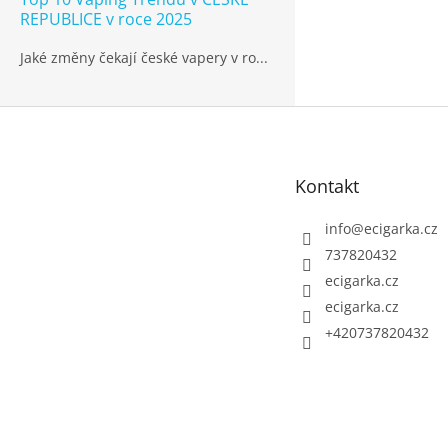
REPUBLICE v roce 2025
Jaké změny čekají české vapery v ro...
Z
á
p
Kontakt
a
t
info
@
ecigarka.cz
í
737820432
ecigarka.cz
ecigarka.cz
+420737820432