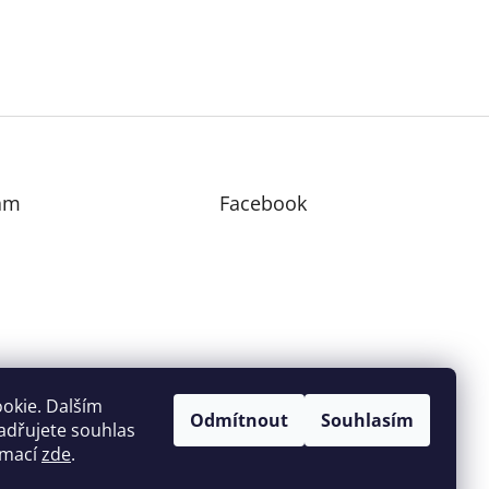
am
Facebook
edovat na Instagramu
okie. Dalším
Odmítnout
Souhlasím
adřujete souhlas
ormací
zde
.