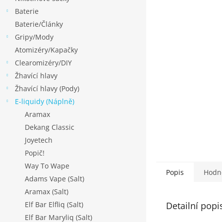
p
Baterie
a
Baterie/Články
n
Gripy/Mody
e
Atomizéry/Kapačky
l
Clearomizéry/DIY
Žhavící hlavy
Žhavící hlavy (Pody)
E-liquidy (Náplně)
Aramax
Dekang Classic
Joyetech
Popič!
Way To Wape
Popis
Hodn
Adams Vape (Salt)
Aramax (Salt)
Detailní popi
Elf Bar Elfliq (Salt)
Elf Bar Maryliq (Salt)