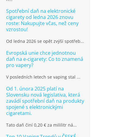
Spotřební daň na elektronické
cigarety od ledna 2026 znovu
roste: Nakupujte včas, než ceny
vzrostou!
Od ledna 2026 se opět zvýší spotřeb...
Evropská unie chce jednotnou
daň na e-cigarety: Co to znamená
pro vapery?
V posledních letech se vaping stal ...
Od 1. února 2025 platí na
Slovensku nová legislativa, která
zavádí spotřební daň na produkty
spojené s elektronickými
cigaretami.
Tato daň činí 0,20 € za mililitr ná...
Top 10 Vaping Trendů v ČESKÉ