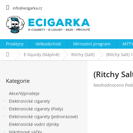
Přejít
na
info@ecigarka.cz
obsah
Prodejny
Velkoobchod
Věrnostní program
MÝTY
Domů
E-liquidy (Náplně)
Ritchy (Salt)
(Ritchy Salt
P
o
(Ritchy Sa
Přeskočit
s
Kategorie
kategorie
Průměrné
Neohodnoceno
Pod
t
hodnocení
Akce/Výprodeje
r
produktu
Elektronické cigarety
a
je
0,0
Elektronické cigarety (Pody)
n
z
Elektronické cigarety (Jednorázové)
n
5
Elektronické vodní dýmky
hvězdiček.
í
Nikotinové sáčky