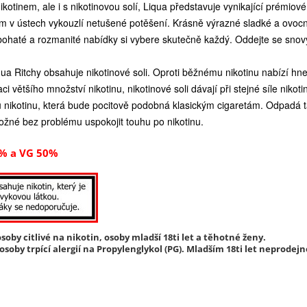
kotinem, ale i s nikotinovou solí, Liqua představuje vynikající prémiov
ám v ústech vykouzlí netušené potěšení. Krásně výrazné sladké a ovoc
bohaté a rozmanité nabídky si vybere skutečně každý. Oddejte se sno
qua Ritchy obsahuje nikotinové soli. Oproti běžnému nikotinu nabízí hned 
ci většího množství nikotinu, nikotinové soli dávají při stejné síle nik
u nikotinu, která bude pocitově podobná klasickým cigaretám. Odpadá t
žné bez problému uspokojit touhu po nikotinu.
% a VG 50%
soby citlivé na nikotin, osoby mladší 18ti let a těhotné ženy.
soby trpící alergií na Propylenglykol (PG). Mladším 18ti let neprodejn