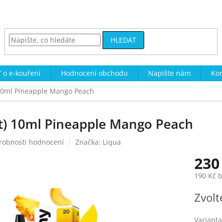
HLEDAT
 o e-kouření
Hodnocení obchodu
Napište nám
Kon
) 10ml Pineapple Mango Peach
lt) 10ml Pineapple Mango Peach
robnosti hodnocení
Značka:
Liqua
230
190 Kč 
Měrná
Zvolt
cena:
Varianta