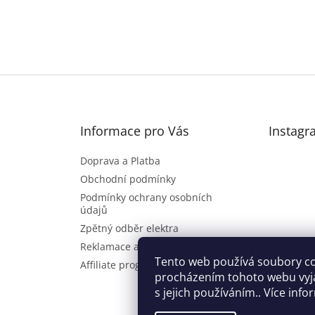
Informace pro Vás
Instagr
Doprava a Platba
Obchodní podmínky
Podmínky ochrany osobních
údajů
Zpětný odběr elektra
Reklamace a vrácení zboží
Sl
Tento web používá soubory co
Affiliate program
procházením tohoto webu vyj
s jejich používáním.. Více inf