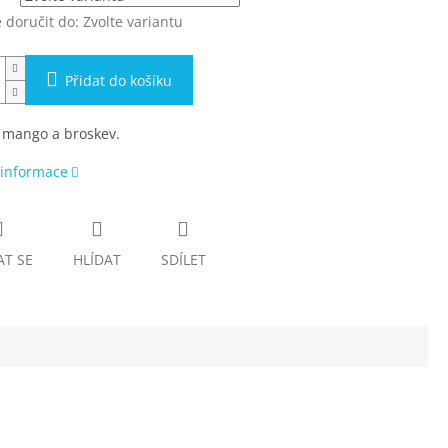
doručit do:
Zvolte variantu
Přidat do košíku
 mango a broskev.
 informace
AT SE
HLÍDAT
SDÍLET