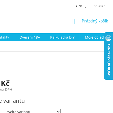
CZK
Přihlášení
NÁKUPNÍ
Prázdný košík
KOŠÍK
takty
Ověření 18+
Kalkulačka DIY
Moje objednávk
 Kč
bez DPH
e variantu