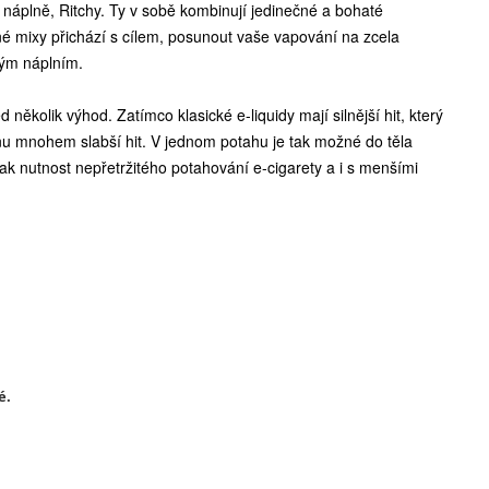
é náplně, Ritchy. Ty v sobě kombinují jedinečné a bohaté
né mixy přichází s cílem, posunout vaše vapování na zcela
vým náplním.
několik výhod. Zatímco klasické e-liquidy mají silnější hit, který
otinu mnohem slabší hit. V jednom potahu je tak možné do těla
ak nutnost nepřetržitého potahování e-cigarety a i s menšími
é.