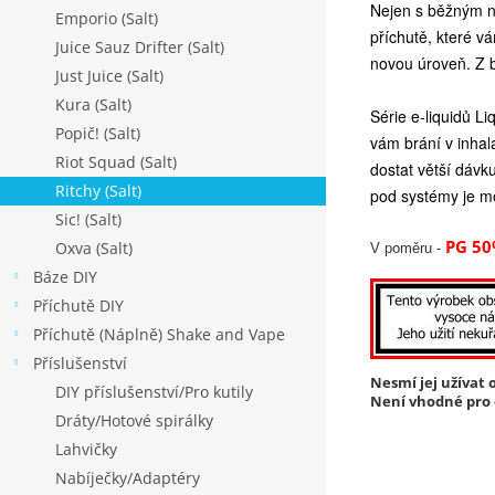
Nejen s běžným ni
Emporio (Salt)
příchutě, které v
Juice Sauz Drifter (Salt)
novou úroveň. Z 
Just Juice (Salt)
Kura (Salt)
Série e-liquidů Li
Popič! (Salt)
vám brání v inhala
Riot Squad (Salt)
dostat větší dávk
Ritchy (Salt)
pod systémy je mo
Sic! (Salt)
PG 50
Oxva (Salt)
V poměru -
Báze DIY
Příchutě DIY
Příchutě (Náplně) Shake and Vape
Příslušenství
Nesmí jej užívat o
DIY příslušenství/Pro kutily
Není vhodné pro o
Dráty/Hotové spirálky
Lahvičky
Nabíječky/Adaptéry