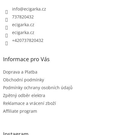
t
info
@
ecigarka.cz
í
737820432
ecigarka.cz
ecigarka.cz
+420737820432
Informace pro Vás
Doprava a Platba
Obchodní podmínky
Podmínky ochrany osobních údajů
Zpětný odběr elektra
Reklamace a vrácení zboží
Affiliate program
Instagram