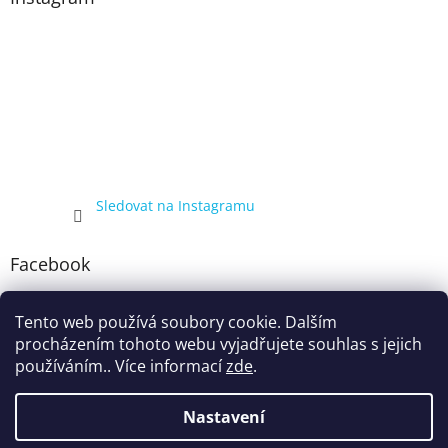
Sledovat na Instagramu
Facebook
Tento web používá soubory cookie. Dalším
procházením tohoto webu vyjadřujete souhlas s jejich
používáním.. Více informací
zde
.
Nastavení
Vytvořil Shoptet