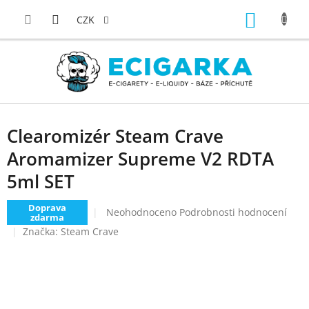
Přejít
NÁKUP
na
CZK
obsah
KOŠÍK
Clearomizér Steam Crave
Aromamizer Supreme V2 RDTA
5ml SET
Doprava
Průměrné
Neohodnoceno
Podrobnosti hodnocení
zdarma
hodnocení
Značka:
Steam Crave
produktu
je
0,0
z
5
hvězdiček.