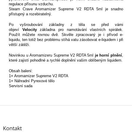
regulace přísunu vzduchu.
Steam Crave Aromamizer Supreme V2 RDTA 5ml je snadno
přístupný a rozebiratelný.
Po vyšroubování základny z těla se před vámi
objeví
Velocity
základna pro namotávání vlastních spirálek.
Použít můžete rovnou dvě. Skvěle zpracovaný je i přívod e-
liquidu, ten totiž bez problému stíhá vatu zásobovat e-liquidem i při
větší zátěži.
Novinkou u Aromamizeru Supreme V2 RDTA 5ml
je horní plnění
,
které zajistí pohodlné a rychlé doplnění vašim oblíbeným liquidem.
Obsah balení:
1× Aromamizer Supreme V2 RDTA
1× Náhradní Pyrexové tělo
Servisní sada
Z
á
p
Kontakt
a