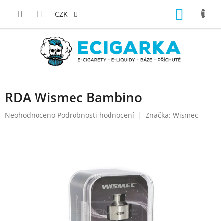
Přejít
NÁKUP
na
CZK
obsah
KOŠÍK
RDA Wismec Bambino
Průměrné
Neohodnoceno
Podrobnosti hodnocení
Značka:
Wismec
hodnocení
produktu
je
0,0
z
5
hvězdiček.