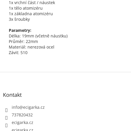
1x vrchní část / náustek
1x tělo atomizéru
1x základna atomizéru
3x šroubky
Parametry:
Délka: 19mm (včetně náustku)
Průměr: 22mm
Materiál: nerezová ocel
Závit: 510
Z
á
p
Kontakt
a
t
info
@
ecigarka.cz
í
737820432
ecigarka.cz
ecigarka.cz