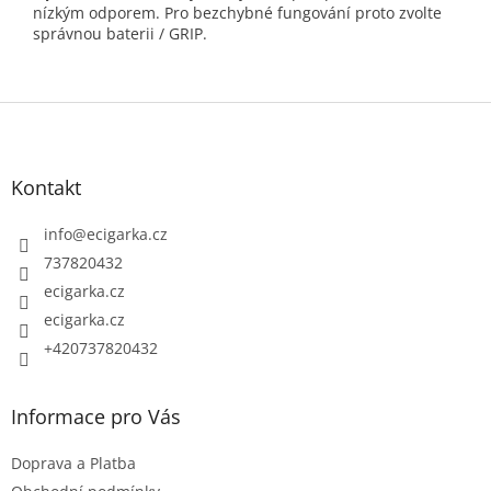
nízkým odporem. Pro bezchybné fungování proto zvolte
správnou baterii / GRIP.
Z
á
p
Kontakt
a
t
info
@
ecigarka.cz
í
737820432
ecigarka.cz
ecigarka.cz
+420737820432
Informace pro Vás
Doprava a Platba