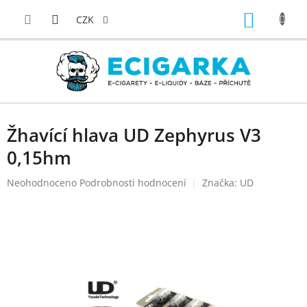
Přejít
NÁKUP
na
CZK
obsah
KOŠÍK
Žhavící hlava UD Zephyrus V3
0,15hm
Průměrné
Neohodnoceno
Podrobnosti hodnocení
Značka:
UD
hodnocení
produktu
je
0,0
z
5
hvězdiček.