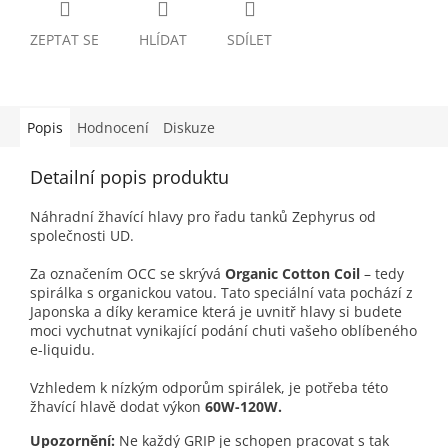
ZEPTAT SE
HLÍDAT
SDÍLET
Popis
Hodnocení
Diskuze
Detailní popis produktu
Náhradní žhavící hlavy pro řadu tanků Zephyrus od
společnosti UD.
Za označením OCC se skrývá
Organic Cotton Coil
– tedy
spirálka s organickou vatou. Tato speciální vata pochází z
Japonska a díky keramice která je uvnitř hlavy si budete
moci vychutnat vynikající podání chuti vašeho oblíbeného
e-liquidu.
Vzhledem k nízkým odporům spirálek, je potřeba této
žhavící hlavě dodat výkon
60
W-120W
.
Upozornění:
Ne každý GRIP je schopen pracovat s tak