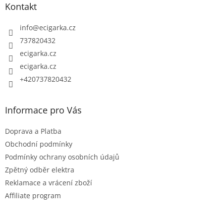
Kontakt
a
t
info
@
ecigarka.cz
í
737820432
ecigarka.cz
ecigarka.cz
+420737820432
Informace pro Vás
Doprava a Platba
Obchodní podmínky
Podmínky ochrany osobních údajů
Zpětný odběr elektra
Reklamace a vrácení zboží
Affiliate program