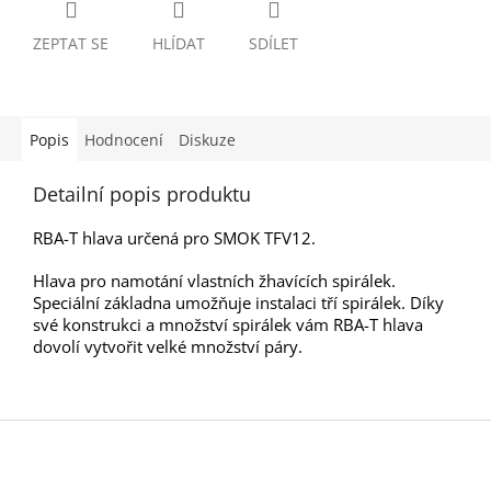
ZEPTAT SE
HLÍDAT
SDÍLET
Popis
Hodnocení
Diskuze
Detailní popis produktu
RBA-T hlava určená pro SMOK TFV12.
Hlava pro namotání vlastních žhavících spirálek.
Speciální základna umožňuje instalaci tří spirálek. Díky
své konstrukci a množství spirálek vám RBA-T hlava
dovolí vytvořit velké množství páry.
Z
á
p