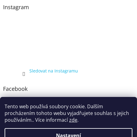
Instagram
Sledovat na Instagramu
Facebook
Tento web používá soubory cookie. Dalším
procházením tohoto webu vyjadřujete souhlas s jejich
používáním.. Více informací
zde
.
Nastavení
Vytvořil Shoptet