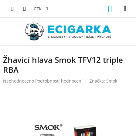
Přejít
NÁKUP
na
CZK
obsah
KOŠÍK
Žhavící hlava Smok TFV12 triple
RBA
Průměrné
Neohodnoceno
Podrobnosti hodnocení
Značka:
Smok
hodnocení
produktu
je
0,0
z
5
hvězdiček.