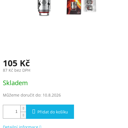
105 Kč
87 Kč bez DPH
Měrná
Skladem
cena:
Můžeme doručit do:
10.8.2026
Přidat do košíku
Detailní informace