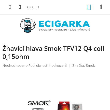
Přejít
NÁKUP
na
CZK
obsah
KOŠÍK
Žhavící hlava Smok TFV12 Q4 coil
0,15ohm
Průměrné
Neohodnoceno
Podrobnosti hodnocení
Značka:
Smok
hodnocení
produktu
je
0,0
z
5
hvězdiček.