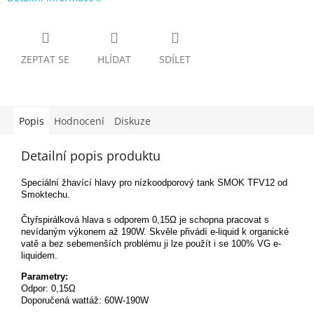
ZEPTAT SE
HLÍDAT
SDÍLET
Popis
Hodnocení
Diskuze
Detailní popis produktu
Speciální žhavící hlavy pro nízkoodporový tank SMOK TFV12 od
Smoktechu.
Čtyřspirálková hlava s odporem 0,15Ω je schopna pracovat s
nevídaným výkonem až 190W. Skvěle přivádí e-liquid k organické
vatě a bez sebemenších problému ji lze použít i se 100% VG e-
liquidem.
Parametry:
Odpor: 0,15Ω
Doporučená wattáž: 60W-190W