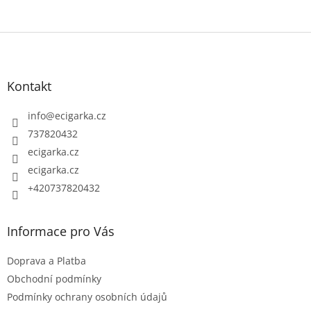
Z
á
p
Kontakt
a
t
info
@
ecigarka.cz
í
737820432
ecigarka.cz
ecigarka.cz
+420737820432
Informace pro Vás
Doprava a Platba
Obchodní podmínky
Podmínky ochrany osobních údajů