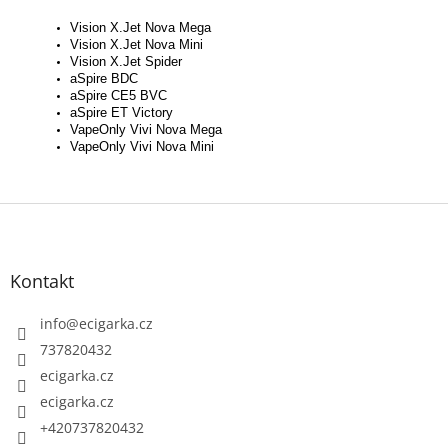
Vision X.Jet Nova Mega
Vision X.Jet Nova Mini
Vision X.Jet Spider
aSpire BDC
aSpire CE5 BVC
aSpire ET Victory
VapeOnly Vivi Nova Mega
VapeOnly Vivi Nova Mini
Z
á
p
Kontakt
a
t
info
@
ecigarka.cz
í
737820432
ecigarka.cz
ecigarka.cz
+420737820432