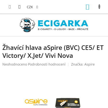
Přejít
NÁKUP
na
CZK
obsah
KOŠÍK
Žhavící hlava aSpire (BVC) CE5/ ET
Victory/ X.Jet/ Vivi Nova
Průměrné
Neohodnoceno
Podrobnosti hodnocení
Značka:
Aspire
hodnocení
produktu
je
0,0
z
5
hvězdiček.