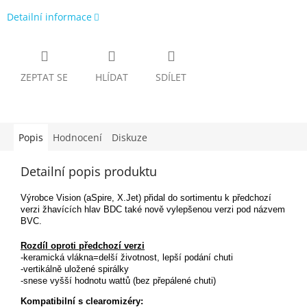
Detailní informace
ZEPTAT SE
HLÍDAT
SDÍLET
Popis
Hodnocení
Diskuze
Detailní popis produktu
Výrobce Vision (aSpire, X.Jet) přidal do sortimentu k předchozí
verzi žhavících hlav BDC také nově vylepšenou verzi pod názvem
BVC.
Rozdíl oproti předchozí verzi
-keramická vlákna=delší životnost, lepší podání chuti
-vertikálně uložené spirálky
-snese vyšší hodnotu wattů (bez přepálené chuti)
Kompatibilní s clearomizéry: