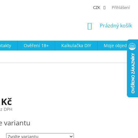
CZK
Přihlášení
NÁKUPNÍ
Prázdný košík
KOŠÍK
takty
Ověření 18+
Kalkulačka DIY
Moje objednávk
 Kč
ez DPH
e variantu