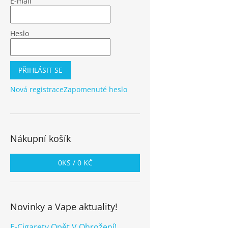
E-mail
Heslo
PŘIHLÁSIT SE
Nová registrace
Zapomenuté heslo
Nákupní košík
0
KS /
0 KČ
Novinky a Vape aktuality!
E-Cigarety Opět V Ohrožení!