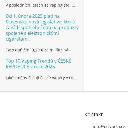
V posledních letech se vaping stal ...
Od 1. února 2025 platí na
Slovensku nová legislativa, která
zavádí spotřební daň na produkty
spojené s elektronickými
cigaretami.
Tato daň činí 0,20 € za mililitr ná...
Top 10 Vaping Trendů v ČESKÉ
REPUBLICE v roce 2025
Jaké změny čekají české vapery v ro...
Z
á
p
Kontakt
a
t
info
@
ecigarka.cz