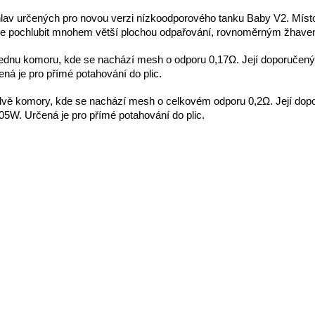
hlav určených pro novou verzi nízkoodporového tanku Baby V2. Místo k
e pochlubit mnohem větší plochou odpařování, rovnoměrným žhavení
jednu komoru, kde se nachází mesh o odporu 0,17Ω. Její doporučený
á je pro přímé potahování do plic.
dvě komory, kde se nachází mesh o celkovém odporu 0,2Ω. Její dopo
5W. Určená je pro přímé potahování do plic.