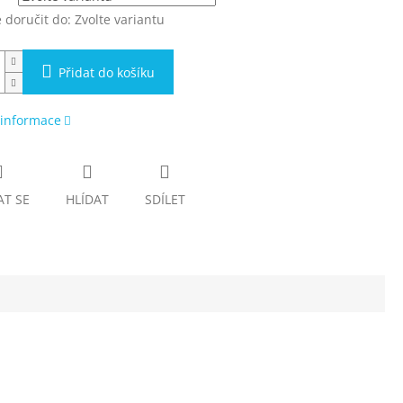
doručit do:
Zvolte variantu
Přidat do košíku
 informace
AT SE
HLÍDAT
SDÍLET