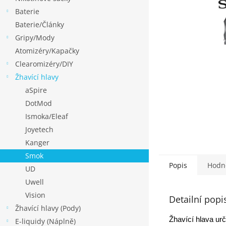
p
Baterie
a
Baterie/Články
n
Gripy/Mody
e
Atomizéry/Kapačky
l
Clearomizéry/DIY
Žhavící hlavy
aSpire
DotMod
Ismoka/Eleaf
Joyetech
Kanger
Smok
Popis
Hodn
UD
Uwell
Vision
Detailní popi
Žhavící hlavy (Pody)
Žhavící hlava u
E-liquidy (Náplně)