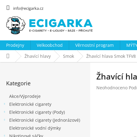
Přejít
na
info@ecigarka.cz
obsah
Prodejny
Velkoobchod
Věrnostní program
MÝTY
Domů
Žhavící hlavy
Smok
Žhavící hlava Smok TFV8
P
o
Žhavící h
Přeskočit
s
Kategorie
kategorie
Průměrné
Neohodnoceno
Pod
t
hodnocení
Akce/Výprodeje
r
produktu
Elektronické cigarety
a
je
0,0
Elektronické cigarety (Pody)
n
z
Elektronické cigarety (Jednorázové)
n
5
Elektronické vodní dýmky
hvězdiček.
í
Nikotinové sáčky