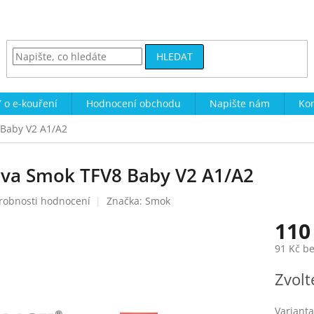
HLEDAT
 o e-kouření
Hodnocení obchodu
Napište nám
Kon
 Baby V2 A1/A2
lava Smok TFV8 Baby V2 A1/A2
robnosti hodnocení
Značka:
Smok
110
91 Kč b
Měrná
Zvolt
cena:
Varianta