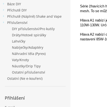
Báze DIY
Série žhavících 
Příchutě DIY
mesh. To se můž
Příchutě (Náplně) Shake and Vape
Hlava A1 nabízí 
Příslušenství
110W-130W. Určen
DIY příslušenství/Pro kutily
Hlava A2 nabízí 
Dráty/Hotové spirálky
nastavení 85W-10
Lahvičky
Nabíječky/Adaptéry
Náhradní těla (Pyrex)
Vaty/Knoty
Náustky/Drip Tipy
Ostatní příslušenství
Ostatní (Ne e-kouření)
Přihlášení