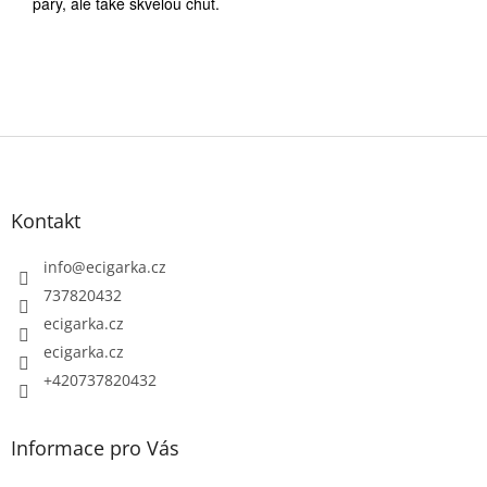
páry, ale také skvělou chuť.
Z
á
p
Kontakt
a
t
info
@
ecigarka.cz
í
737820432
ecigarka.cz
ecigarka.cz
+420737820432
Informace pro Vás