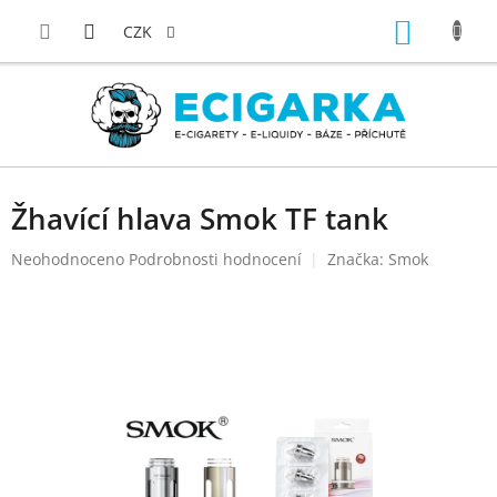
Přejít
NÁKUP
na
CZK
obsah
KOŠÍK
Žhavící hlava Smok TF tank
Průměrné
Neohodnoceno
Podrobnosti hodnocení
Značka:
Smok
hodnocení
produktu
je
0,0
z
5
hvězdiček.