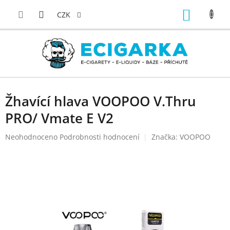
Přejít
NÁKUP
na
CZK
obsah
KOŠÍK
Žhavící hlava VOOPOO V.Thru
PRO/ Vmate E V2
Průměrné
Neohodnoceno
Podrobnosti hodnocení
Značka:
VOOPOO
hodnocení
produktu
je
0,0
z
5
hvězdiček.