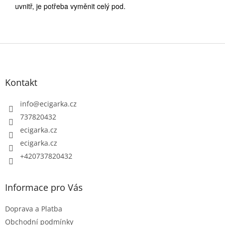
uvnitř, je potřeba vyměnit celý pod.
Z
á
p
Kontakt
a
t
info
@
ecigarka.cz
í
737820432
ecigarka.cz
ecigarka.cz
+420737820432
Informace pro Vás
Doprava a Platba
Obchodní podmínky