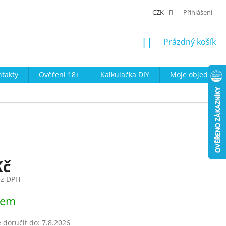
CZK
Přihlášení
NÁKUPNÍ
Prázdný košík
KOŠÍK
takty
Ověření 18+
Kalkulačka DIY
Moje objednávk
Kč
ez DPH
dem
doručit do:
7.8.2026