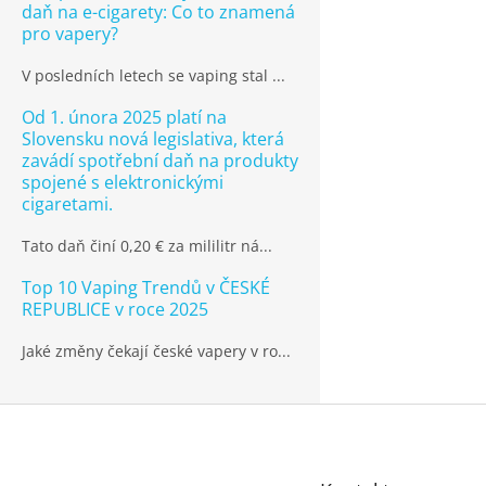
daň na e-cigarety: Co to znamená
pro vapery?
V posledních letech se vaping stal ...
Od 1. února 2025 platí na
Slovensku nová legislativa, která
zavádí spotřební daň na produkty
spojené s elektronickými
cigaretami.
Tato daň činí 0,20 € za mililitr ná...
Top 10 Vaping Trendů v ČESKÉ
REPUBLICE v roce 2025
Jaké změny čekají české vapery v ro...
Z
á
p