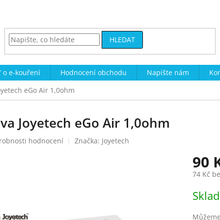
HLEDAT
 o e-kouření
Hodnocení obchodu
Napište nám
Kon
Joyetech eGo Air 1,0ohm
ava Joyetech eGo Air 1,0ohm
robnosti hodnocení
Značka:
Joyetech
90 
74 Kč b
Měrná
Skla
cena:
Můžeme 