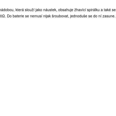
nádobou, která slouží jako náustek, obsahuje žhavící spirálku a také 
1,0Ω. Do baterie se nemusí nijak šroubovat, jednoduše se do ní zasune. 