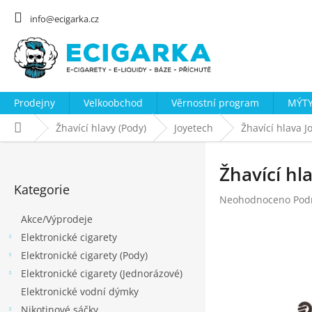
Přejít
na
info@ecigarka.cz
obsah
Prodejny
Velkoobchod
Věrnostní program
MÝTY
Domů
Žhavící hlavy (Pody)
Joyetech
Žhavící hlava 
P
o
Žhavící hl
Přeskočit
s
Kategorie
kategorie
Průměrné
Neohodnoceno
Pod
t
hodnocení
Akce/Výprodeje
r
produktu
Elektronické cigarety
a
je
0,0
Elektronické cigarety (Pody)
n
z
Elektronické cigarety (Jednorázové)
n
5
Elektronické vodní dýmky
hvězdiček.
í
Nikotinové sáčky