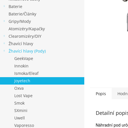
p
Baterie
a
Baterie/Články
n
Gripy/Mody
e
Atomizéry/Kapačky
l
Clearomizéry/DIY
Žhavící hlavy
Žhavící hlavy (Pody)
GeekVape
Innokin
Ismoka/Eleaf
Joyetech
Oxva
Popis
Hodn
Lost Vape
Smok
SXmini
Detailní popi
Uwell
Náhradní pod urče
Vaporesso