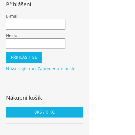
Přihlášení
E-mail
Heslo
PŘIHLÁSIT SE
Nová registrace
Zapomenuté heslo
Nákupní košík
0
KS /
0 KČ