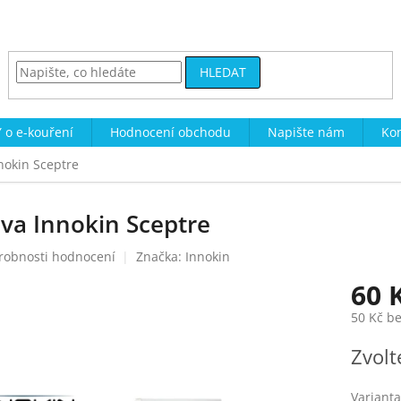
HLEDAT
 o e-kouření
Hodnocení obchodu
Napište nám
Kon
nnokin Sceptre
ava Innokin Sceptre
robnosti hodnocení
Značka:
Innokin
60 
50 Kč b
Měrná
Zvolt
cena:
Varianta