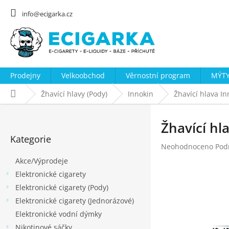
Přejít
na
info@ecigarka.cz
obsah
Prodejny
Velkoobchod
Věrnostní program
MÝTY
Domů
Žhavící hlavy (Pody)
Innokin
Žhavící hlava I
P
o
Žhavící hl
Přeskočit
s
Kategorie
kategorie
Průměrné
Neohodnoceno
Pod
t
hodnocení
Akce/Výprodeje
r
produktu
Elektronické cigarety
a
je
0,0
Elektronické cigarety (Pody)
n
z
Elektronické cigarety (Jednorázové)
n
5
Elektronické vodní dýmky
hvězdiček.
í
Nikotinové sáčky