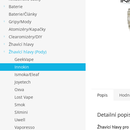
p
Baterie
a
Baterie/Články
n
Gripy/Mody
e
Atomizéry/Kapačky
l
Clearomizéry/DIY
Žhavící hlavy
Žhavící hlavy (Pody)
GeekVape
Innokin
Ismoka/Eleaf
Joyetech
Oxva
Popis
Hodn
Lost Vape
Smok
SXmini
Detailní popi
Uwell
Žhavící hlavy pro
Vaporesso