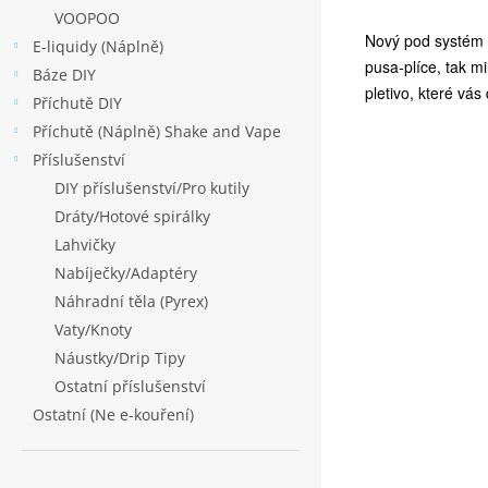
VOOPOO
Nový pod systém o
E-liquidy (Náplně)
pusa-plíce, tak m
Báze DIY
pletivo, které vá
Příchutě DIY
Příchutě (Náplně) Shake and Vape
Příslušenství
DIY příslušenství/Pro kutily
Dráty/Hotové spirálky
Lahvičky
Nabíječky/Adaptéry
Náhradní těla (Pyrex)
Vaty/Knoty
Náustky/Drip Tipy
Ostatní příslušenství
Ostatní (Ne e-kouření)