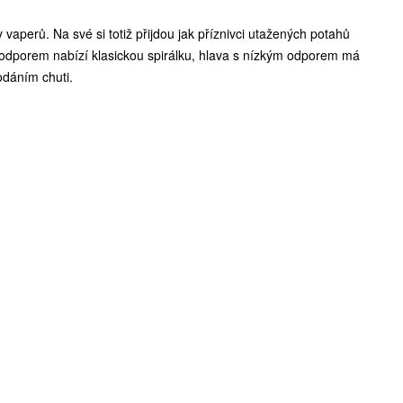
vaperů. Na své si totiž přijdou jak příznivci utažených potahů
ím odporem nabízí klasickou spirálku, hlava s nízkým odporem má
odáním chuti.