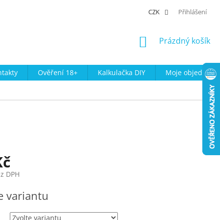
CZK
Přihlášení
NÁKUPNÍ
Prázdný košík
KOŠÍK
takty
Ověření 18+
Kalkulačka DIY
Moje objednávk
Kč
ez DPH
e variantu