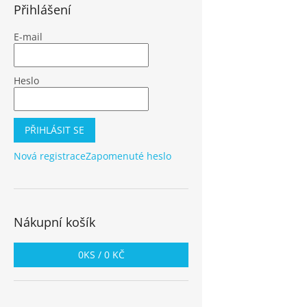
Přihlášení
E-mail
Heslo
PŘIHLÁSIT SE
Nová registrace
Zapomenuté heslo
Nákupní košík
0
KS /
0 KČ