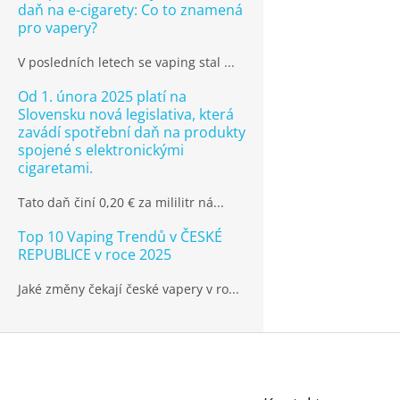
daň na e-cigarety: Co to znamená
pro vapery?
V posledních letech se vaping stal ...
Od 1. února 2025 platí na
Slovensku nová legislativa, která
zavádí spotřební daň na produkty
spojené s elektronickými
cigaretami.
Tato daň činí 0,20 € za mililitr ná...
Top 10 Vaping Trendů v ČESKÉ
REPUBLICE v roce 2025
Jaké změny čekají české vapery v ro...
Z
á
p