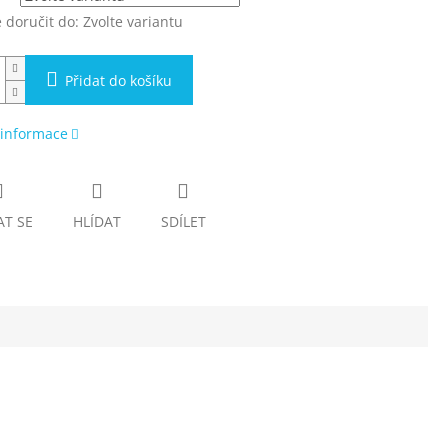
doručit do:
Zvolte variantu
Přidat do košíku
 informace
AT SE
HLÍDAT
SDÍLET