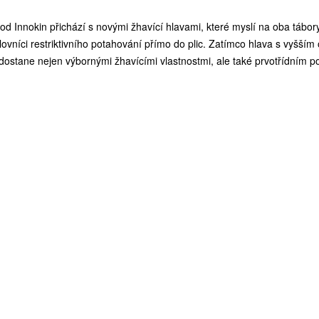
d Innokin přichází s novými žhavící hlavami, které myslí na oba tábory 
ilovníci restriktivního potahování přímo do plic. Zatímco hlava s vyšš
s dostane nejen výbornými žhavícími vlastnostmi, ale také prvotřídním p