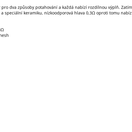
y pro dva způsoby potahování a každá nabízí rozdílnou výplň. Zatí
 a speciální keramiku, nízkoodporová hlava 0,3Ω oproti tomu nabízí
3Ω
 mesh