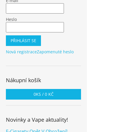
E-mail
Heslo
PŘIHLÁSIT SE
Nová registrace
Zapomenuté heslo
Nákupní košík
0
KS /
0 KČ
Novinky a Vape aktuality!
E-Cigarety Opět V Ohrožení!