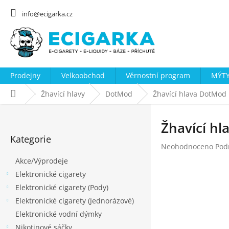
Přejít
na
info@ecigarka.cz
obsah
Prodejny
Velkoobchod
Věrnostní program
MÝTY
Domů
Žhavící hlavy
DotMod
Žhavící hlava DotMod
P
o
Žhavící h
Přeskočit
s
Kategorie
kategorie
Průměrné
Neohodnoceno
Pod
t
hodnocení
Akce/Výprodeje
r
produktu
Elektronické cigarety
a
je
0,0
Elektronické cigarety (Pody)
n
z
Elektronické cigarety (Jednorázové)
n
5
Elektronické vodní dýmky
hvězdiček.
í
Nikotinové sáčky