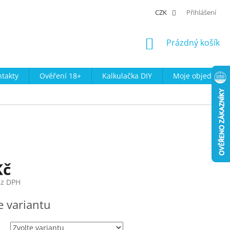
CZK
Přihlášení
NÁKUPNÍ
Prázdný košík
KOŠÍK
takty
Ověření 18+
Kalkulačka DIY
Moje objednávk
Kč
ez DPH
e variantu