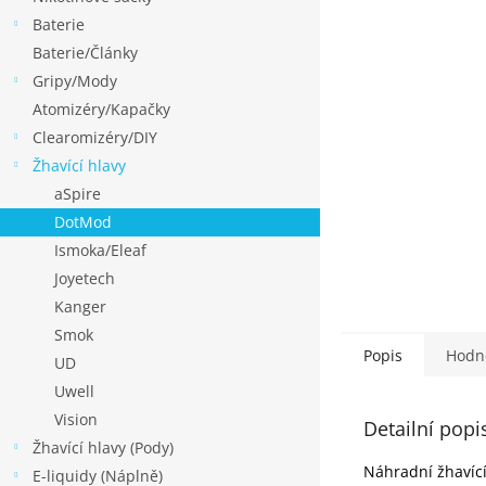
p
Baterie
a
Baterie/Články
n
Gripy/Mody
e
Atomizéry/Kapačky
l
Clearomizéry/DIY
Žhavící hlavy
aSpire
DotMod
Ismoka/Eleaf
Joyetech
Kanger
Smok
Popis
Hodn
UD
Uwell
Vision
Detailní popi
Žhavící hlavy (Pody)
Náhradní žhavíc
E-liquidy (Náplně)