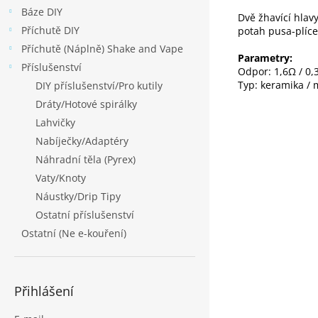
Báze DIY
Dvě žhavící hlav
Příchutě DIY
potah pusa-plíce
Příchutě (Náplně) Shake and Vape
Parametry:
Příslušenství
Odpor: 1,6Ω / 0,
Typ: keramika /
DIY příslušenství/Pro kutily
Dráty/Hotové spirálky
Lahvičky
Nabíječky/Adaptéry
Náhradní těla (Pyrex)
Vaty/Knoty
Náustky/Drip Tipy
Ostatní příslušenství
Ostatní (Ne e-kouření)
Přihlášení