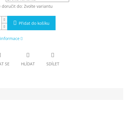
doručit do:
Zvolte variantu
Přidat do košíku
 informace
AT SE
HLÍDAT
SDÍLET