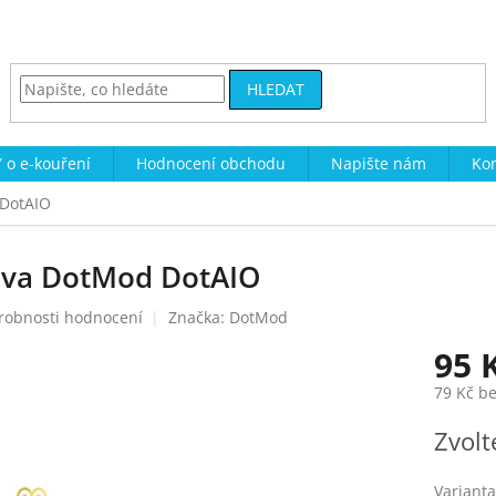
HLEDAT
 o e-kouření
Hodnocení obchodu
Napište nám
Kon
 DotAIO
lava DotMod DotAIO
robnosti hodnocení
Značka:
DotMod
95 
79 Kč b
Měrná
Zvolt
cena:
Varianta