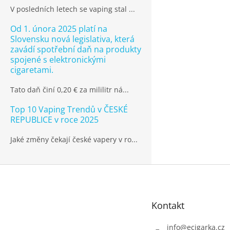
V posledních letech se vaping stal ...
Od 1. února 2025 platí na
Slovensku nová legislativa, která
zavádí spotřební daň na produkty
spojené s elektronickými
cigaretami.
Tato daň činí 0,20 € za mililitr ná...
Top 10 Vaping Trendů v ČESKÉ
REPUBLICE v roce 2025
Jaké změny čekají české vapery v ro...
Z
á
p
Kontakt
a
t
info
@
ecigarka.cz