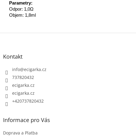
Parametry:
Odpor: 1,0Ω
Objem: 1,8ml
Z
á
p
Kontakt
a
t
info
@
ecigarka.cz
í
737820432
ecigarka.cz
ecigarka.cz
+420737820432
Informace pro Vás
Doprava a Platba