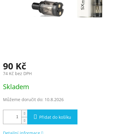
90 Kč
74 Kč bez DPH
Měrná
Skladem
cena:
Můžeme doručit do:
10.8.2026
Přidat do košíku
Detailní informace