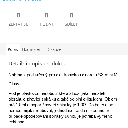
ZEPTAT SE
HLÍDAT
SDÍLET
Popis
Hodnocení
Diskuze
Detailní popis produktu
Náhradní pod určený pro elektronickou cigaretu SX mini Mi
Class
.
Pod je plastovou nádobou, která slouží jako náustek,
obsahuje žhavící spirálku a také se plní e-liquidem. Objem
má 1,8ml a odpor žhavící spirálky je 1,0Ω. Do baterie se
nemusí nijak šroubovat, jednoduše se do ní zasune. V
případě opotřebování spirálky uvnitř, je potřeba vyměnit
celý pod.