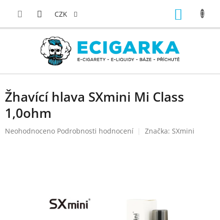
Přejít
NÁKUP
na
CZK
obsah
KOŠÍK
Žhavící hlava SXmini Mi Class
1,0ohm
Průměrné
Neohodnoceno
Podrobnosti hodnocení
Značka:
SXmini
hodnocení
produktu
je
0,0
z
5
hvězdiček.