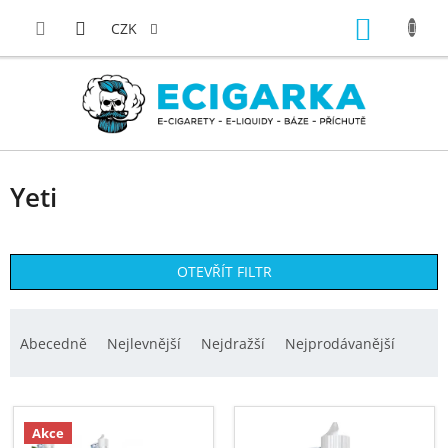
Přejít
NÁKUP
na
CZK
obsah
KOŠÍK
Yeti
OTEVŘÍT FILTR
Ř
a
Abecedně
Nejlevnější
Nejdražší
Nejprodávanější
z
e
V
n
ý
Akce