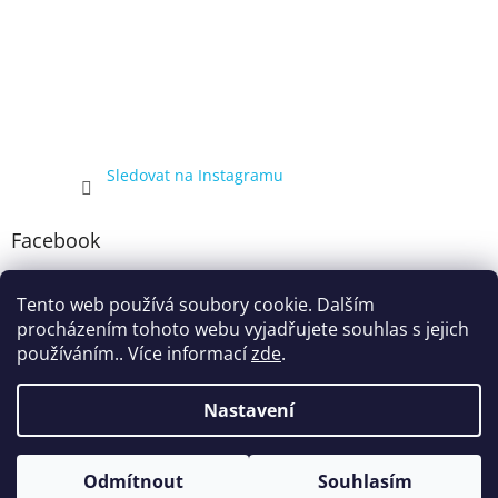
Sledovat na Instagramu
Facebook
Tento web používá soubory cookie. Dalším
procházením tohoto webu vyjadřujete souhlas s jejich
používáním.. Více informací
zde
.
Nastavení
Vytvořil Shoptet
Kompletní nabídka balíčků 4+1, zobrazená pouze registrovaným
Odmítnout
Souhlasím
Copyright 2026
ecigarka.cz
. Všechna práva vyhrazena.
zákazníkům, proto registraci doporučujeme.