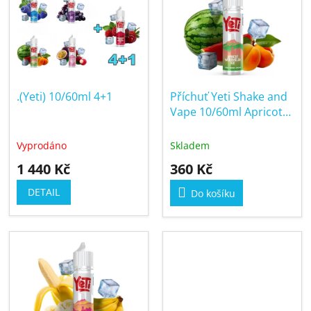
í
p
p
i
r
s
o
p
d
r
u
.(Yeti) 10/60ml 4+1
Příchuť Yeti Shake and
o
k
Vape 10/60ml Apricot
d
t
Watermelon Ice
u
(Ledová meruňka a
ů
Vyprodáno
Skladem
k
vodní meloun)
1 440 Kč
360 Kč
t
ů
DETAIL
Do košíku