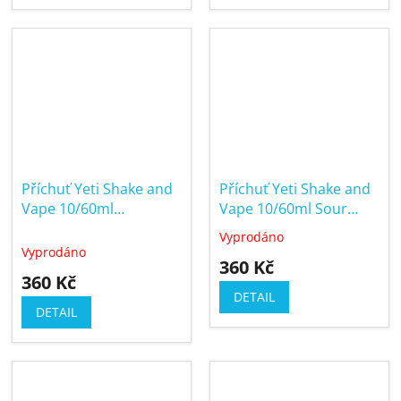
Příchuť Yeti Shake and
Příchuť Yeti Shake and
Vape 10/60ml
Vape 10/60ml Sour
Pineapple Ice (Ledový
Grape Ice (Ledové
Vyprodáno
Průměrné
ananas)
hroznové víno)
Vyprodáno
hodnocení
360 Kč
produktu
360 Kč
je
DETAIL
5,0
DETAIL
z
5
hvězdiček.