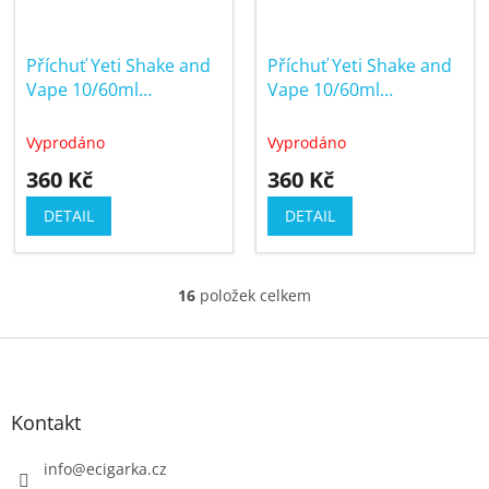
Příchuť Yeti Shake and
Příchuť Yeti Shake and
Vape 10/60ml
Vape 10/60ml
Strawberry Lemon Ice
Watermelon Ice
(Ledová jahoda s
(Ledový vodní meloun)
Vyprodáno
Vyprodáno
citronem)
360 Kč
360 Kč
DETAIL
DETAIL
16
položek celkem
O
v
Z
l
á
á
p
d
Kontakt
a
a
c
t
info
@
ecigarka.cz
í