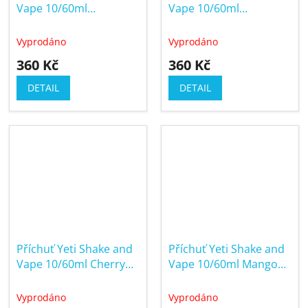
Vape 10/60ml
Vape 10/60ml
Blueberry Peach Ice
Honeydew
(Ledová borůvka a
Blackcurrant Ice
Vyprodáno
Vyprodáno
broskev)
(Ledový cukrový
360 Kč
360 Kč
meloun s rybízem)
DETAIL
DETAIL
Příchuť Yeti Shake and
Příchuť Yeti Shake and
Vape 10/60ml Cherry
Vape 10/60ml Mango
Ice (Ledová třešeň)
Ice (Ledové mango)
Vyprodáno
Vyprodáno