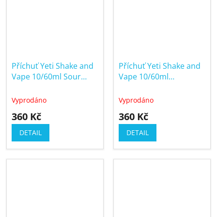
Příchuť Yeti Shake and
Příchuť Yeti Shake and
Vape 10/60ml Sour
Vape 10/60ml
Raspberry Watermelon
Strawberry Cherry
Ice (Ledový meloun s
Raspberry Ice (Ledová
Vyprodáno
Vyprodáno
malinou)
jahoda, třešeň a
360 Kč
360 Kč
malina)
DETAIL
DETAIL