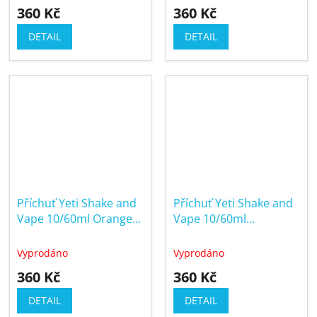
360 Kč
360 Kč
DETAIL
DETAIL
Příchuť Yeti Shake and
Příchuť Yeti Shake and
Vape 10/60ml Orange
Vape 10/60ml
Mango Ice (Ledový
Passionfruit Lychee Ice
pomeranč a mango)
(Ledová marakuja a liči)
Vyprodáno
Vyprodáno
360 Kč
360 Kč
DETAIL
DETAIL