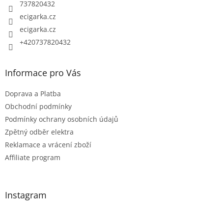
í
737820432
p
ecigarka.cz
r
ecigarka.cz
v
k
+420737820432
y
v
Informace pro Vás
ý
p
Doprava a Platba
i
Obchodní podmínky
s
Podmínky ochrany osobních údajů
u
Zpětný odběr elektra
Reklamace a vrácení zboží
Affiliate program
Instagram