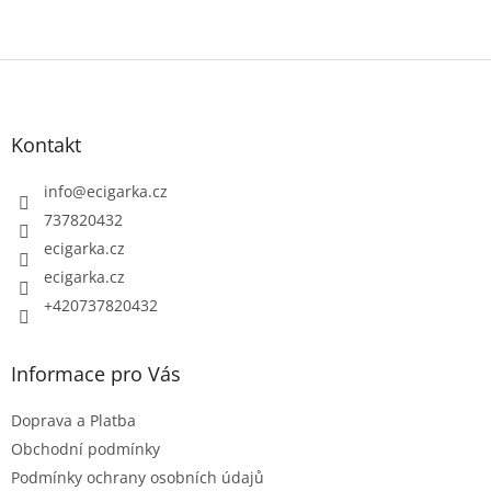
Z
á
p
Kontakt
a
t
info
@
ecigarka.cz
í
737820432
ecigarka.cz
ecigarka.cz
+420737820432
Informace pro Vás
Doprava a Platba
Obchodní podmínky
Podmínky ochrany osobních údajů