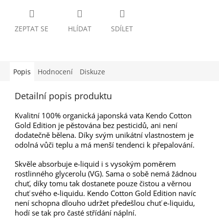
ZEPTAT SE
HLÍDAT
SDÍLET
Popis
Hodnocení
Diskuze
Detailní popis produktu
Kvalitní 100% organická japonská vata Kendo Cotton
Gold Edition je pěstována bez pesticidů, ani není
dodatečně bělena. Díky svým unikátní vlastnostem je
odolná vůči teplu a má menší tendenci k přepalování.
Skvěle absorbuje e-liquid i s vysokým poměrem
rostlinného glycerolu (VG). Sama o sobě nemá žádnou
chuť, díky tomu tak dostanete pouze čistou a věrnou
chuť svého e-liquidu. Kendo Cotton Gold Edition navíc
není schopna dlouho udržet předešlou chuť e-liquidu,
hodí se tak pro časté střídání náplní.