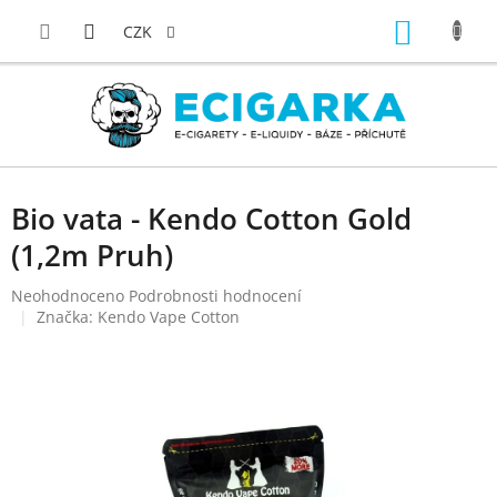
Přejít
NÁKUP
na
CZK
obsah
KOŠÍK
Bio vata - Kendo Cotton Gold
(1,2m Pruh)
Průměrné
Neohodnoceno
Podrobnosti hodnocení
hodnocení
Značka:
Kendo Vape Cotton
produktu
je
0,0
z
5
hvězdiček.