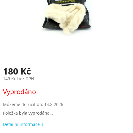
180 Kč
149 Kč bez DPH
Měrná
Vyprodáno
cena:
Můžeme doručit do:
14.8.2026
Položka byla vyprodána…
Detailní informace