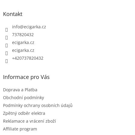
á
p
Kontakt
a
t
info
@
ecigarka.cz
í
737820432
ecigarka.cz
ecigarka.cz
+420737820432
Informace pro Vás
Doprava a Platba
Obchodní podmínky
Podmínky ochrany osobních údajů
Zpětný odběr elektra
Reklamace a vrácení zboží
Affiliate program