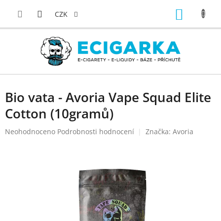
Přejít
NÁKUP
na
CZK
obsah
KOŠÍK
Bio vata - Avoria Vape Squad Elite
Cotton (10gramů)
Průměrné
Neohodnoceno
Podrobnosti hodnocení
Značka:
Avoria
hodnocení
produktu
je
0,0
z
5
hvězdiček.