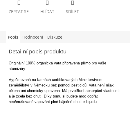
ZEPTAT SE
HLÍDAT
SDÍLET
Popis
Hodnocení
Diskuze
Detailní popis produktu
Originální 100% organická vata připravena přímo pro vaše
atomizéry.
Vypěstovaná na farmách certifikovaných Ministerstvem
zemědělství v Německu bez pomoci pesticidů. Vata není nijak
bělena ani chemicky upravena. Má prvotřídní absorpční vlastnosti
a je zcela bez chuti. Díky tomu si budete moc dopřát
nepřerušované vapování plné báječné chuti e-liquidu.
Z