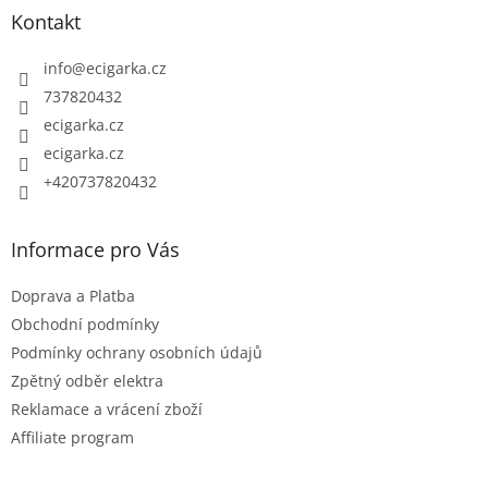
p
d
Kontakt
a
a
c
t
info
@
ecigarka.cz
í
í
737820432
p
ecigarka.cz
r
ecigarka.cz
v
k
+420737820432
y
v
Informace pro Vás
ý
p
Doprava a Platba
i
Obchodní podmínky
s
Podmínky ochrany osobních údajů
u
Zpětný odběr elektra
Reklamace a vrácení zboží
Affiliate program