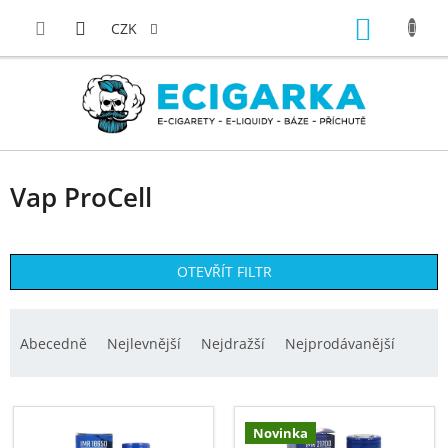
Přejít
NÁKUP
na
CZK
obsah
KOŠÍK
Vap ProCell
OTEVŘÍT FILTR
Ř
a
Abecedně
Nejlevnější
Nejdražší
Nejprodávanější
z
e
V
n
ý
Novinka