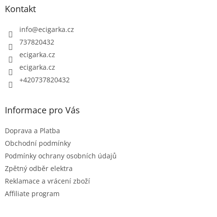
p
d
Kontakt
a
a
c
t
info
@
ecigarka.cz
í
í
737820432
p
ecigarka.cz
r
ecigarka.cz
v
k
+420737820432
y
v
Informace pro Vás
ý
p
Doprava a Platba
i
Obchodní podmínky
s
Podmínky ochrany osobních údajů
u
Zpětný odběr elektra
Reklamace a vrácení zboží
Affiliate program