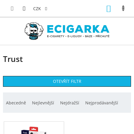
Přejít
NÁKUP
na
CZK
obsah
KOŠÍK
Trust
OTEVŘÍT FILTR
Ř
a
Abecedně
Nejlevnější
Nejdražší
Nejprodávanější
z
e
V
n
ý