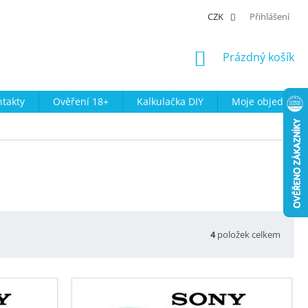
CZK
Přihlášení
NÁKUPNÍ
Prázdný košík
KOŠÍK
takty
Ověření 18+
Kalkulačka DIY
Moje objednávk
4
položek celkem