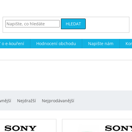
HLEDAT
 o e-kouření
Hodnocení obchodu
Napište nám
Kon
vnější
Nejdražší
Nejprodávanější