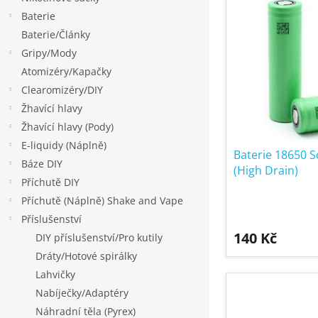
í
p
p
Baterie
p
a
i
Baterie/Články
r
n
s
Gripy/Mody
o
e
p
Atomizéry/Kapačky
d
l
r
Clearomizéry/DIY
u
o
Žhavící hlavy
k
d
Žhavící hlavy (Pody)
t
u
E-liquidy (Náplně)
ů
k
Baterie 18650 
Báze DIY
(High Drain)
t
Příchutě DIY
ů
Příchutě (Náplně) Shake and Vape
Příslušenství
140 Kč
DIY příslušenství/Pro kutily
Dráty/Hotové spirálky
Lahvičky
Nabíječky/Adaptéry
Náhradní těla (Pyrex)