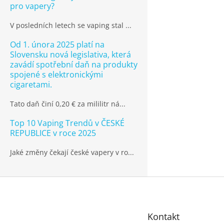
pro vapery?
V posledních letech se vaping stal ...
Od 1. února 2025 platí na
Slovensku nová legislativa, která
zavádí spotřební daň na produkty
spojené s elektronickými
cigaretami.
Tato daň činí 0,20 € za mililitr ná...
Top 10 Vaping Trendů v ČESKÉ
REPUBLICE v roce 2025
Jaké změny čekají české vapery v ro...
Z
á
p
Kontakt
a