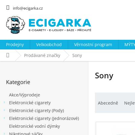
Přejít
na
info@ecigarka.cz
obsah
Prodejny
Velkoobchod
Věrnostní program
MÝTY
Domů
Prodávané značky
Sony
P
o
Sony
Přeskočit
s
Kategorie
kategorie
t
Akce/Výprodeje
Ř
r
Elektronické cigarety
a
a
Abecedně
Nejle
Elektronické cigarety (Pody)
z
n
Elektronické cigarety (Jednorázové)
e
n
V
Elektronické vodní dýmky
n
í
ý
Nikotinové sáčky