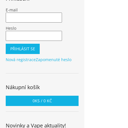
E-mail
Heslo
PŘIHLÁSIT SE
Nová registrace
Zapomenuté heslo
Nákupní košík
0
KS /
0 KČ
Novinky a Vape aktuality!