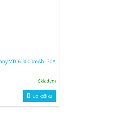
Sony VTC6 3000mAh- 30A
Skladem
Do košíku
O
v
l