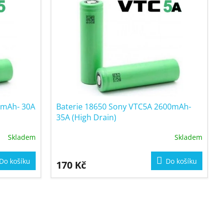
0mAh- 30A
Baterie 18650 Sony VTC5A 2600mAh-
35A (High Drain)
Skladem
Skladem
Do košíku
Do košíku
170 Kč