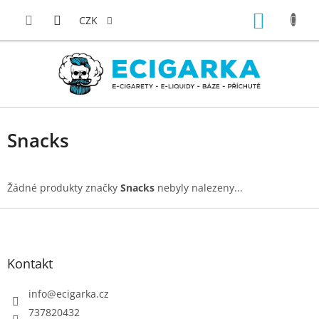
Přejít
NÁKUP
na
CZK
obsah
KOŠÍK
Snacks
Žádné produkty značky
Snacks
nebyly nalezeny...
Z
á
p
Kontakt
a
t
info
@
ecigarka.cz
í
737820432