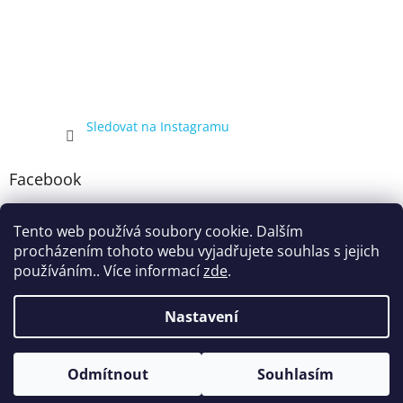
Sledovat na Instagramu
Facebook
Tento web používá soubory cookie. Dalším
procházením tohoto webu vyjadřujete souhlas s jejich
používáním.. Více informací
zde
.
Nastavení
Vytvořil Shoptet
Kompletní nabídka balíčků 4+1, zobrazená pouze registrovaným
Odmítnout
Souhlasím
Copyright 2026
ecigarka.cz
. Všechna práva vyhrazena.
zákazníkům, proto registraci doporučujeme.