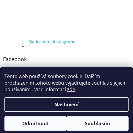
Sledovat na Instagramu
Facebook
Tento web používá soubory cookie. Dalším
procházením tohoto webu vyjadřujete souhlas s jejich
používáním.. Více informací
zde
.
Nastavení
Vytvořil Shoptet
Kompletní nabídka balíčků 4+1, zobrazená pouze registrovaným
Odmítnout
Souhlasím
Copyright 2026
ecigarka.cz
. Všechna práva vyhrazena.
zákazníkům, proto registraci doporučujeme.