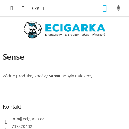
Přejít
NÁKUP
na
CZK
obsah
KOŠÍK
Sense
Žádné produkty značky
Sense
nebyly nalezeny...
Z
á
p
Kontakt
a
t
info
@
ecigarka.cz
í
737820432