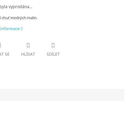
 byla vyprodána…
í chuť modrých malin.
 informace
AT SE
HLÍDAT
SDÍLET