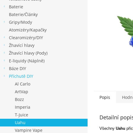
p
Baterie
a
Baterie/Články
n
Gripy/Mody
e
Atomizéry/Kapačky
l
Clearomizéry/DIY
Žhavící hlavy
Žhavící hlavy (Pody)
E-liquidy (Náplně)
Báze DIY
Příchutě DIY
Al Carlo
ArtVap
Popis
Hodn
Bozz
Imperia
T-Juice
Detailní popi
Uahu
Všechny
Uahu
příc
Vampire Vape