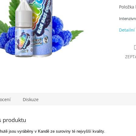
Položka
Intenzivn
Detailní
ZEPT
ocení
Diskuze
s produktu
hutě jsou vyráběny v Kandě ze suroviny té nejvyšší kvality.