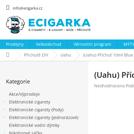
Přejít
na
info@ecigarka.cz
obsah
Prodejny
Velkoobchod
Věrnostní program
MÝTY
Domů
Příchutě DIY
Uahu
(Uahu) Příchuť 10ml Blue
P
o
(Uahu) Pří
Přeskočit
s
Kategorie
kategorie
Průměrné
Neohodnoceno
Pod
t
hodnocení
Akce/Výprodeje
r
produktu
Elektronické cigarety
a
je
0,0
Elektronické cigarety (Pody)
n
z
Elektronické cigarety (Jednorázové)
n
5
Elektronické vodní dýmky
hvězdiček.
í
Nikotinové sáčky