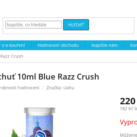
HLEDAT
 o e-kouření
Hodnocení obchodu
Napište nám
Kon
 Razz Crush
chuť 10ml Blue Razz Crush
robnosti hodnocení
Značka:
Uahu
220
182 Kč 
Měrná
Vypr
cena:
Můžeme 