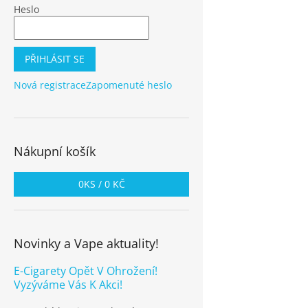
Heslo
PŘIHLÁSIT SE
Nová registrace
Zapomenuté heslo
Nákupní košík
0
KS /
0 KČ
Novinky a Vape aktuality!
E-Cigarety Opět V Ohrožení!
Vyzýváme Vás K Akci!