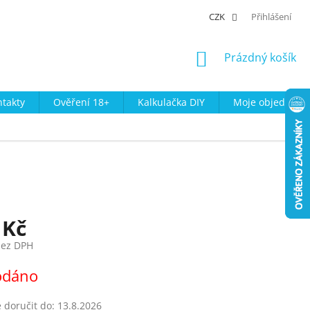
CZK
Přihlášení
NÁKUPNÍ
Prázdný košík
KOŠÍK
takty
Ověření 18+
Kalkulačka DIY
Moje objednávk
 Kč
bez DPH
odáno
doručit do:
13.8.2026