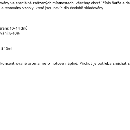
vovány ve speciálně zařízených místnostech, všechny obdrží číslo šarže a da
 a testovány vzorky, které jsou navíc dlouhodobě skladovány.
rání: 10–14 dnů
vání: 8-10%
utí 10ml
koncentrované aroma, ne o hotové náplně. Příchuť je potřeba smíchat s bá