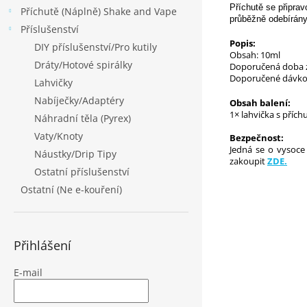
Příchutě se připra
Příchutě (Náplně) Shake and Vape
průběžně odebírány
Příslušenství
Popis:
DIY příslušenství/Pro kutily
Obsah: 10ml
Dráty/Hotové spirálky
Doporučená doba z
Doporučené dávko
Lahvičky
Nabíječky/Adaptéry
Obsah balení:
1× lahvička s přích
Náhradní těla (Pyrex)
Vaty/Knoty
Bezpečnost:
Jedná se o vysoce 
Náustky/Drip Tipy
zakoupit
ZDE.
Ostatní příslušenství
Ostatní (Ne e-kouření)
Přihlášení
E-mail