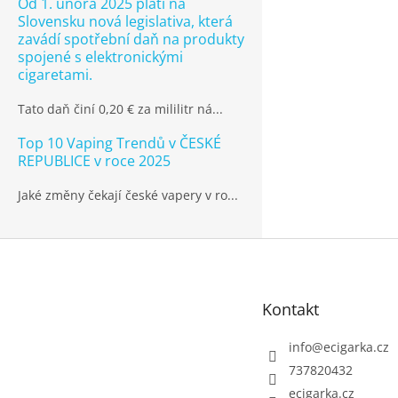
Od 1. února 2025 platí na
Slovensku nová legislativa, která
zavádí spotřební daň na produkty
spojené s elektronickými
cigaretami.
Tato daň činí 0,20 € za mililitr ná...
Top 10 Vaping Trendů v ČESKÉ
REPUBLICE v roce 2025
Jaké změny čekají české vapery v ro...
Z
á
p
Kontakt
a
t
info
@
ecigarka.cz
í
737820432
ecigarka.cz