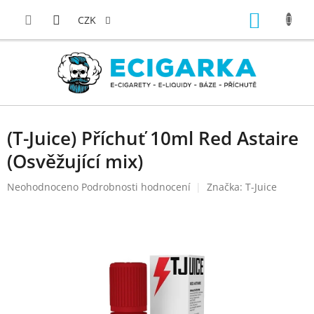
Přejít
NÁKUP
na
CZK
obsah
KOŠÍK
(T-Juice) Příchuť 10ml Red Astaire
(Osvěžující mix)
Průměrné
Neohodnoceno
Podrobnosti hodnocení
Značka:
T-Juice
hodnocení
produktu
je
0,0
z
5
hvězdiček.