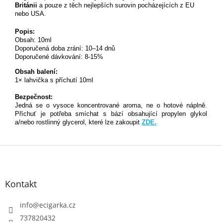
Británii
a pouze z těch nejlepších surovin pocházejících z EU
nebo USA.
Popis:
Obsah: 10ml
Doporučená doba zrání: 10–14 dnů
Doporučené dávkování: 8-15%
Obsah balení:
1× lahvička s příchutí 10ml
Bezpečnost:
Jedná se o vysoce koncentrované aroma, ne o hotové náplně.
Příchuť je potřeba smíchat s bází obsahující propylen glykol
a/nebo rostlinný glycerol, které lze zakoupit
ZDE.
Z
á
p
Kontakt
a
t
info
@
ecigarka.cz
í
737820432