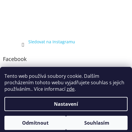
Sledovat na Instagramu
Facebook
Tento web používá soubory cookie. Dalším
procházením tohoto webu vyjadřujete souhlas s jejich
používáním.. Více informací
zde
.
Nastavení
Vytvořil Shoptet
Kompletní nabídka balíčků 4+1, zobrazená pouze registrovaným
Odmítnout
Souhlasím
Copyright 2026
ecigarka.cz
. Všechna práva vyhrazena.
zákazníkům, proto registraci doporučujeme.