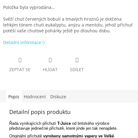
Položka byla vyprodána…
Svěží chuť červených bobulí a tmavých hroznů je dotčena
lehkým tónem chuti eukalyptu, anýzu a mentolu, jehož příchuť
potěší vaše chuťové pohárky ještě po dlouhou dobu.
Detailní informace
ZEPTAT SE
HLÍDAT
SDÍLET
Popis
Hodnocení
Diskuze
Detailní popis produktu
Řada vynikajících příchutí
T-Juice
od britského výrobce
představuje jedinečné příchutě, které jinde jen tak nenajdete.
Originální příchutě
vyrobeny samotnými vapery ve Velké