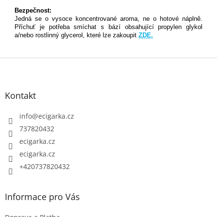
Bezpečnost:
Jedná se o vysoce koncentrované aroma, ne o hotové náplně.
Příchuť je potřeba smíchat s bází obsahující propylen glykol
a/nebo rostlinný glycerol, které lze zakoupit
ZDE.
Z
á
p
Kontakt
a
t
info
@
ecigarka.cz
í
737820432
ecigarka.cz
ecigarka.cz
+420737820432
Informace pro Vás