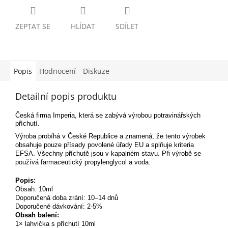
ZEPTAT SE
HLÍDAT
SDÍLET
Popis
Hodnocení
Diskuze
Detailní popis produktu
Česká firma Imperia, která se zabývá výrobou potravinářských
příchutí.
Výroba probíhá v České Republice a znamená, že tento výrobek
obsahuje pouze přísady povolené úřady EU a splňuje kriteria
EFSA. Všechny příchutě jsou v kapalném stavu. Při výrobě se
používá farmaceutický propylenglycol a voda.
Popis:
Obsah: 10ml
Doporučená doba zrání: 10–14 dnů
Doporučené dávkování: 2-5%
Obsah balení:
1× lahvička s příchutí 10ml