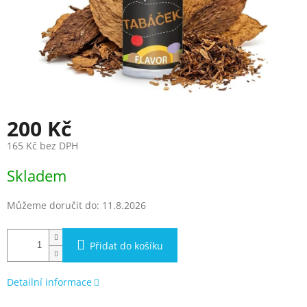
200 Kč
165 Kč bez DPH
Měrná
Skladem
cena:
Můžeme doručit do:
11.8.2026
Přidat do košíku
Detailní informace