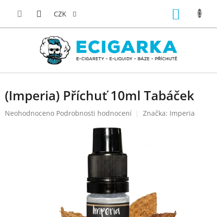
Přejít
NÁKUP
na
CZK
obsah
KOŠÍK
(Imperia) Příchuť 10ml Tabáček
Průměrné
Neohodnoceno
Podrobnosti hodnocení
Značka:
Imperia
hodnocení
produktu
je
0,0
z
5
hvězdiček.